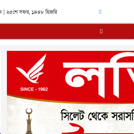
াব্দ | ২৫শে সফর, ১৪৪৮ হিজরি