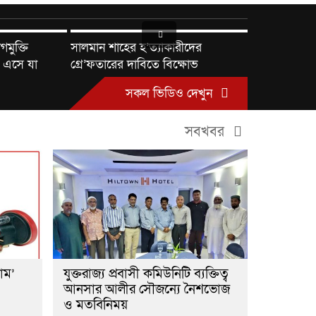
মুক্তি
সালমান শাহের হ’ত্যাকারীদের
 এসে যা
গ্রে’ফতারের দাবিতে বিক্ষোভ
সকল ভিডিও দেখুন
সবখবর
রাম’
যুক্তরাজ্য প্রবাসী কমিউনিটি ব্যক্তিত্ব
আনসার আলীর সৌজন্যে নৈশভোজ
ও মতবিনিময়