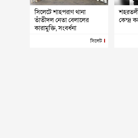
সিলেটে শাহপরাণ থানা
শহরতলী
তাঁতীদল নেতা বেলালের
কেন্দ্র 
কারামুক্তি, সংবর্ধনা
সিলেট