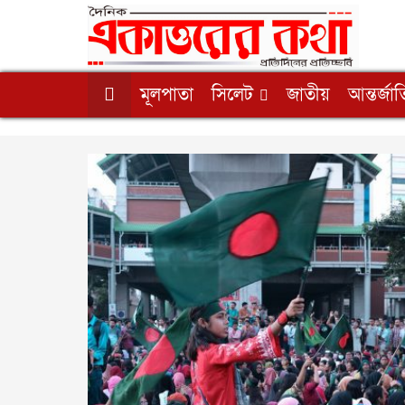
মূলপাতা
সিলেট
জাতীয়
আন্তর্জা