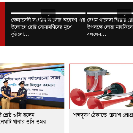
স্বেচ্ছাসেবী সংগঠন আলোর অন্বেষণ এর
বেগম খালেদা জিয়ার রোগ
উদ্যোগে ছোট্ট সোনামণিদের মুখে
উপলক্ষে দোয়া মাহফিলে
ফুটলো…
বললেন…
 শ্রেষ্ঠ ওসি হলেন
শব্দদূষণ ঠেকাতে ‘ক্র্যাশ প্রোগ্
নঘাট থানার ওসি ওমর
ক