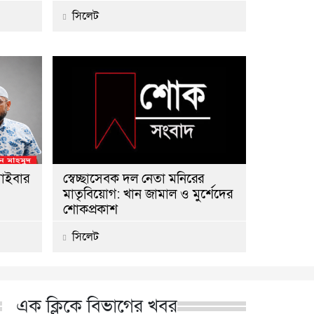
সিলেট
সাইবার
স্বেচ্ছাসেবক দল নেতা মনিরের
মাতৃবিয়োগ: খান জামাল ও মুর্শেদের
শোকপ্রকাশ
সিলেট
এক ক্লিকে বিভাগের খবর