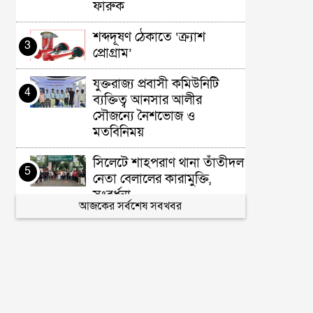
ফারুক
শব্দদূষণ ঠেকাতে ‘ক্র্যাশ
3
প্রোগ্রাম’
যুক্তরাজ্য প্রবাসী কমিউনিটি
4
ব্যক্তিত্ব আনসার আলীর
সৌজন্যে নৈশভোজ ও
মতবিনিময়
সিলেটে শাহপরাণ থানা তাঁতীদল
5
নেতা বেলালের কারামুক্তি,
সংবর্ধনা
আজকের সর্বশেষ সবখবর
শহরতলীতে বাঁশ কাটাকে কেন্দ্র
6
করে সংঘর্ষে যুবক নিহত
সিলেটে আবারও গ্রেপ্তার দুই
7
সাইবার অপরাধী