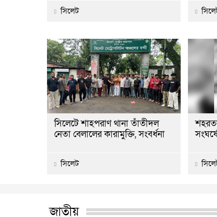
সিলেট
সিলে
সিলেটে শাহপরাণ থানা তাঁতীদল
শহরতল
নেতা বেলালের কারামুক্তি, সংবর্ধনা
সংঘর্
সিলেট
সিলে
জাতীয়