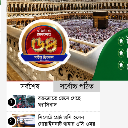
সর্বোচ্চ পঠিত
সর্বশেষ
রক্তস্রোতে ভেসে গেছে
1
ফ্যাসিবাদ
সিলেটে শ্রেষ্ঠ ওসি হলেন
2
গোয়াইনঘাট থানার ওসি ওমর