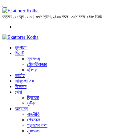
শুক্রবার , ১৯ জুন ২০২৬ | ২৫শে শ্রাবণ, ১৪৩৩ বঙ্গাব্দ | ২৬শে সফর, ১৪৪৮ হিজরি
মূলপাতা
সিলেট
সুনামগঞ্জ
মৌলভীবাজার
হবিগঞ্জ
জাতীয়
আন্তর্জাতিক
বিনোদন
খেলা
ক্রিকেট
ফুটবল
অন্যান্য
রাজনীতি
প্রেসবক্স
প্রবাসের কথা
মুক্তমত