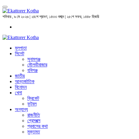
শনিবার , ৯ মে ২০২৬ | ২৪শে শ্রাবণ, ১৪৩৩ বঙ্গাব্দ | ২৫শে সফর, ১৪৪৮ হিজরি
মূলপাতা
সিলেট
সুনামগঞ্জ
মৌলভীবাজার
হবিগঞ্জ
জাতীয়
আন্তর্জাতিক
বিনোদন
খেলা
ক্রিকেট
ফুটবল
অন্যান্য
রাজনীতি
প্রেসবক্স
প্রবাসের কথা
মুক্তমত