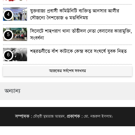
যুক্তরাজ্য প্রবাসী কমিউনিটি ব্যক্তিত্ব আনসার আলীর
4
সৌজন্যে নৈশভোজ ও মতবিনিময়
সিলেটে শাহপরাণ থানা তাঁতীদল নেতা বেলালের কারামুক্তি,
5
সংবর্ধনা
শহরতলীতে বাঁশ কাটাকে কেন্দ্র করে সংঘর্ষে যুবক নিহত
6
সিলেটে আবারও গ্রেপ্তার দুই সাইবার অপরাধী
আজকের সর্বশেষ সবখবর
7
অন্যান্য
স্বেচ্ছাসেবক দল নেতা মনিরের মাতৃবিয়োগ: খান জামাল ও
8
মুর্শেদের শোকপ্রকাশ
মেসির শেষ বিশ্বকাপ কি শেষ মহাকাব্য?
9
সম্পাদক :
প্রকাশক :
চৌধুরী মুমতাজ আহমদ,
মো. নজরুল ইসলাম।
ঢাকা থেকে দুই সাইবার অপরাধী গ্রেপ্তার
10