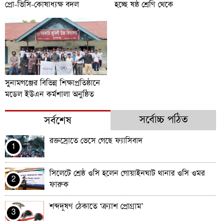
হচ্ছে ষষ্ঠ শ্রেণি থেকে
প্রো-ভিসি-কোষাধ্যক্ষ বদল
সুনামগঞ্জের বিভিন্ন শিক্ষাপ্রতিষ্ঠানে
মডেল ইউএন কর্মশালা অনুষ্ঠিত
সর্বোচ্চ পঠিত
সর্বশেষ
রক্তস্রোতে ভেসে গেছে ফ্যাসিবাদ
1
সিলেটে শ্রেষ্ঠ ওসি হলেন গোয়াইনঘাট থানার ওসি ওমর
2
ফারুক
শব্দদূষণ ঠেকাতে ‘ক্র্যাশ প্রোগ্রাম’
3