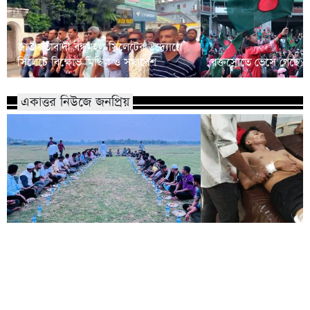
জাতীয়তাবাদী বন্ধুমহল সিলেটের উদ্যোগে
সিলেটে বিক্ষোভ মিছিল ও সমাবেশ
রক্তস্রোতে ভেসে গেছে ফ
একাত্তর নিউজে জনপ্রিয়
কোম্পানীগঞ্জে নিষিদ্ধ ছাত্রলীগের ইফতার
পাঠানটুলায় কিশোর গ্যা
পার্টি, ৩০ জনের নামে মামলা
এসএসসি পরীক্ষার্থীসহ