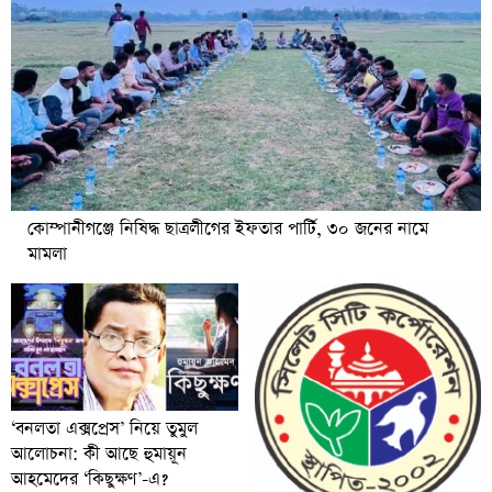
কোম্পানীগঞ্জে নিষিদ্ধ ছাত্রলীগের ইফতার পার্টি, ৩০ জনের নামে
মামলা
‘বনলতা এক্সপ্রেস’ নিয়ে তুমুল
আলোচনা: কী আছে হুমায়ূন
আহমেদের ‘কিছুক্ষণ’-এ?