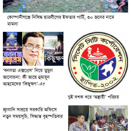
কোম্পানীগঞ্জে নিষিদ্ধ ছাত্রলীগের ইফতার পার্টি, ৩০ জনের নামে
মামলা
‘বনলতা এক্সপ্রেস’ নিয়ে তুমুল
আলোচনা: কী আছে হুমায়ূন
আহমেদের ‘কিছুক্ষণ’-এ?
দুই দশক ধরে ‘অস্থায়ী’ পরিচয়
জ্বালানি সাশ্রয়ে সরকারি অফিসে
নতুন সময়সূচি, সিদ্ধান্ত বৃহস্পতিবার