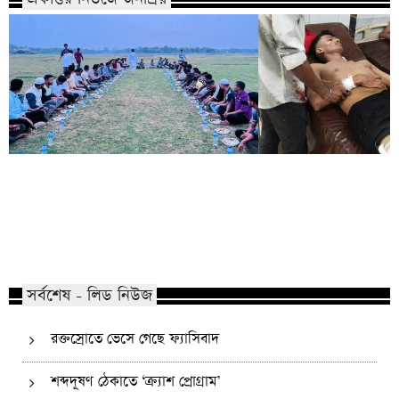
কোম্পানীগঞ্জে নিষিদ্ধ ছাত্রলীগের ইফতার
পাঠানটুলায় কিশোর গ্যা
পার্টি, ৩০ জনের নামে মামলা
এসএসসি পরীক্ষার্থীসহ
সর্বশেষ - লিড নিউজ
রক্তস্রোতে ভেসে গেছে ফ্যাসিবাদ
শব্দদূষণ ঠেকাতে ‘ক্র্যাশ প্রোগ্রাম’