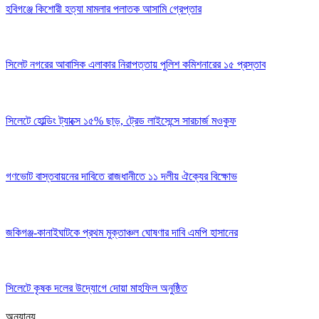
হবিগঞ্জে কিশোরী হত্যা মামলার পলাতক আসামি গ্রেপ্তার
সিলেট নগরের আবাসিক এলাকার নিরাপত্তায় পুলিশ কমিশনারের ১৫ প্রস্তাব
সিলেটে হোল্ডিং ট্যাক্সে ১৫% ছাড়, ট্রেড লাইসেন্সে সারচার্জ মওকুফ
গণভোট বাস্তবায়নের দাবিতে রাজধানীতে ১১ দলীয় ঐক্যের বিক্ষোভ
জকিগঞ্জ-কানাইঘাটকে প্রথম মুক্তাঞ্চল ঘোষণার দাবি এমপি হাসানের
সিলেটে কৃষক দলের উদ্যোগে দোয়া মাহফিল অনুষ্ঠিত
অন্যান্য