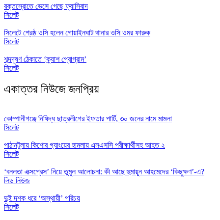
রক্তস্রোতে ভেসে গেছে ফ্যাসিবাদ
সিলেট
সিলেটে শ্রেষ্ঠ ওসি হলেন গোয়াইনঘাট থানার ওসি ওমর ফারুক
সিলেট
শব্দদূষণ ঠেকাতে ‘ক্র্যাশ প্রোগ্রাম’
সিলেট
একাত্তর নিউজে জনপ্রিয়
কোম্পানীগঞ্জে নিষিদ্ধ ছাত্রলীগের ইফতার পার্টি, ৩০ জনের নামে মামলা
সিলেট
পাঠানটুলায় কিশোর গ্যাংয়ের হামলায় এসএসসি পরীক্ষার্থীসহ আহত ২
সিলেট
‘বনলতা এক্সপ্রেস’ নিয়ে তুমুল আলোচনা: কী আছে হুমায়ূন আহমেদের ‘কিছুক্ষণ’-এ?
লিড নিউজ
দুই দশক ধরে ‘অস্থায়ী’ পরিচয়
সিলেট