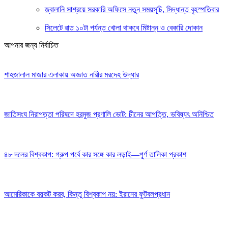
জ্বালানি সাশ্রয়ে সরকারি অফিসে নতুন সময়সূচি, সিদ্ধান্ত বৃহস্পতিবার
সিলেটে রাত ১০টা পর্যন্ত খোলা থাকবে মিষ্টান্ন ও বেকারি দোকান
আপনার জন্য নির্বাচিত
শাহজালাল মাজার এলাকায় অজ্ঞাত নারীর মরদেহ উদ্ধার
জাতিসংঘ নিরাপত্তা পরিষদে হরমুজ প্রণালি ভোট: চীনের আপত্তি, ভবিষ্যৎ অনিশ্চিত
৪৮ দলের বিশ্বকাপ: গ্রুপ পর্বে কার সঙ্গে কার লড়াই—পূর্ণ তালিকা প্রকাশ
আমেরিকাকে বয়কট করব, কিন্তু বিশ্বকাপ নয়: ইরানের ফুটবলপ্রধান