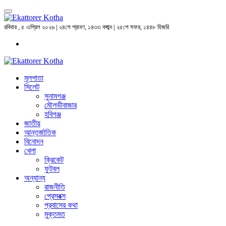
রবিবার , ৫ এপ্রিল ২০২৬ | ২৪শে শ্রাবণ, ১৪৩৩ বঙ্গাব্দ | ২৫শে সফর, ১৪৪৮ হিজরি
মূলপাতা
সিলেট
সুনামগঞ্জ
মৌলভীবাজার
হবিগঞ্জ
জাতীয়
আন্তর্জাতিক
বিনোদন
খেলা
ক্রিকেট
ফুটবল
অন্যান্য
রাজনীতি
প্রেসবক্স
প্রবাসের কথা
মুক্তমত