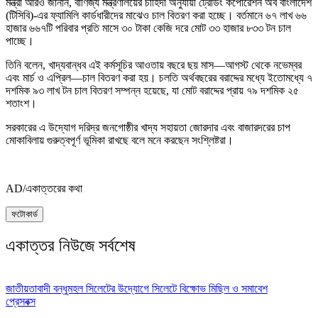
মন্ত্রী আরও জানান, বাণিজ্য মন্ত্রণালয়ের চাহিদা অনুযায়ী ট্রেডিং কর্পোরেশন অব বাংলাদেশ
(টিসিবি)-এর ফ্যামিলি কার্ডধারীদের মাঝেও চাল বিতরণ করা হচ্ছে। বর্তমানে ৬৭ লাখ ৬৬
হাজার ৬৬৭টি পরিবার প্রতি মাসে ৩০ টাকা কেজি দরে মোট ৩৩ হাজার ৮৩৩ টন চাল
পাচ্ছে।
তিনি বলেন, খাদ্যবান্ধব এই কর্মসূচির আওতায় বছরে ছয় মাস—আগস্ট থেকে নভেম্বর
এবং মার্চ ও এপ্রিল—চাল বিতরণ করা হয়। চলতি অর্থবছরের বরাদ্দের মধ্যে ইতোমধ্যে ৭
দশমিক ৯৩ লাখ টন চাল বিতরণ সম্পন্ন হয়েছে, যা মোট বরাদ্দের প্রায় ৭৯ দশমিক ২৫
শতাংশ।
সরকারের এ উদ্যোগ দরিদ্র জনগোষ্ঠীর খাদ্য সহায়তা জোরদার এবং বাজারদরের চাপ
মোকাবিলায় গুরুত্বপূর্ণ ভূমিকা রাখছে বলে মনে করছেন সংশ্লিষ্টরা।
AD/একাত্তরের কথা
ফটোকার্ড
একাত্তর নিউজে সর্বশেষ
জাতীয়তাবাদী বন্ধুমহল সিলেটের উদ্যোগে সিলেটে বিক্ষোভ মিছিল ও সমাবেশ
প্রেসবক্স