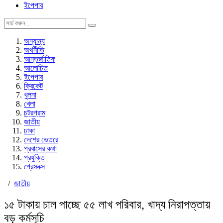
ইপেপার
অন্যান্য
অর্থনীতি
আন্তর্জাতিক
আলোচিত
ইপেপার
ক্রিকেট
খুলনা
খেলা
চট্রগ্রাম
জাতীয়
ঢাকা
দেশের ভেতরে
প্রবাসের কথা
প্রযুক্তি
প্রেসবক্স
/
জাতীয়
১৫ টাকায় চাল পাচ্ছে ৫৫ লাখ পরিবার, খাদ্য নিরাপত্তায়
বড় কর্মসূচি