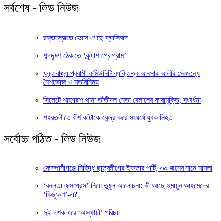
সর্বশেষ - লিড নিউজ
রক্তস্রোতে ভেসে গেছে ফ্যাসিবাদ
শব্দদূষণ ঠেকাতে ‘ক্র্যাশ প্রোগ্রাম’
যুক্তরাজ্য প্রবাসী কমিউনিটি ব্যক্তিত্ব আনসার আলীর সৌজন্যে
নৈশভোজ ও মতবিনিময়
সিলেটে শাহপরাণ থানা তাঁতীদল নেতা বেলালের কারামুক্তি, সংবর্ধনা
শহরতলীতে বাঁশ কাটাকে কেন্দ্র করে সংঘর্ষে যুবক নিহত
সর্বোচ্চ পঠিত - লিড নিউজ
কোম্পানীগঞ্জে নিষিদ্ধ ছাত্রলীগের ইফতার পার্টি, ৩০ জনের নামে মামলা
‘বনলতা এক্সপ্রেস’ নিয়ে তুমুল আলোচনা: কী আছে হুমায়ূন আহমেদের
‘কিছুক্ষণ’-এ?
দুই দশক ধরে ‘অস্থায়ী’ পরিচয়