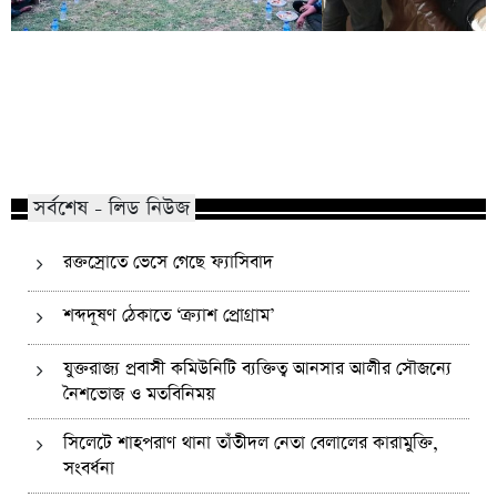
কোম্পানীগঞ্জে নিষিদ্ধ ছাত্রলীগের ইফতার
পাঠানটুলায় কিশোর গ্যা
পার্টি, ৩০ জনের নামে মামলা
এসএসসি পরীক্ষার্থীসহ
সর্বশেষ - লিড নিউজ
রক্তস্রোতে ভেসে গেছে ফ্যাসিবাদ
শব্দদূষণ ঠেকাতে ‘ক্র্যাশ প্রোগ্রাম’
যুক্তরাজ্য প্রবাসী কমিউনিটি ব্যক্তিত্ব আনসার আলীর সৌজন্যে
নৈশভোজ ও মতবিনিময়
সিলেটে শাহপরাণ থানা তাঁতীদল নেতা বেলালের কারামুক্তি,
সংবর্ধনা