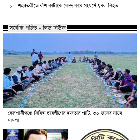
শহরতলীতে বাঁশ কাটাকে কেন্দ্র করে সংঘর্ষে যুবক নিহত
সর্বোচ্চ পঠিত - লিড নিউজ
কোম্পানীগঞ্জে নিষিদ্ধ ছাত্রলীগের ইফতার পার্টি, ৩০ জনের নামে
মামলা