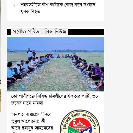
শহরতলীতে বাঁশ কাটাকে কেন্দ্র করে সংঘর্ষে
যুবক নিহত
সর্বোচ্চ পঠিত - লিড নিউজ
কোম্পানীগঞ্জে নিষিদ্ধ ছাত্রলীগের ইফতার পার্টি, ৩০
জনের নামে মামলা
‘বনলতা এক্সপ্রেস’ নিয়ে
তুমুল আলোচনা: কী
আছে হুমায়ূন আহমেদের