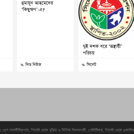
হুমায়ূন আহমেদের
‘কিছুক্ষণ’-এ?
দুই দশক ধরে ‘অস্থায়ী’
পরিচয়
লিড নিউজ
সিলেট
িং প্রেস লালদীঘিরপার, সিলেট থেকে মৃদ্রিত ও বিসিক শিল্পনগরী, গোটাটিকর, সিলেট খেকে প্রকাশ