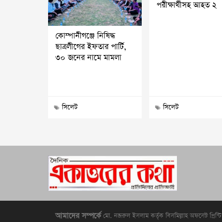
পরীক্ষার্থীসহ আহত ২
কোম্পানীগঞ্জে নিষিদ্ধ
ছাত্রলীগের ইফতার পার্টি,
৩০ জনের নামে মামলা
সিলেট
সিলেট
আমাদের সম্পর্কে
মো. নজরুল ইসলাম কর্তৃক বিসমিল্লাহ অফসেট প্রিন্ট