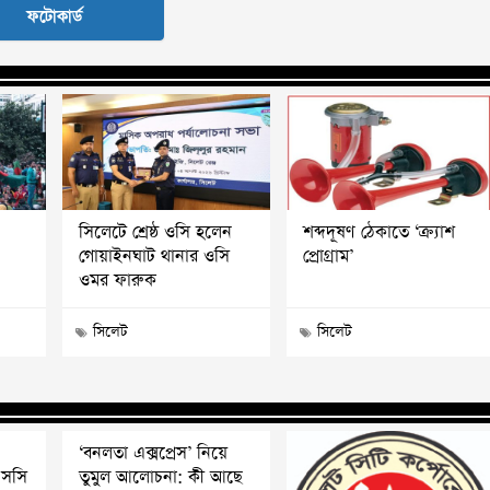
ফটোকার্ড
সিলেটে শ্রেষ্ঠ ওসি হলেন
শব্দদূষণ ঠেকাতে ‘ক্র্যাশ
গোয়াইনঘাট থানার ওসি
প্রোগ্রাম’
ওমর ফারুক
সিলেট
সিলেট
‘বনলতা এক্সপ্রেস’ নিয়ে
এসসি
তুমুল আলোচনা: কী আছে