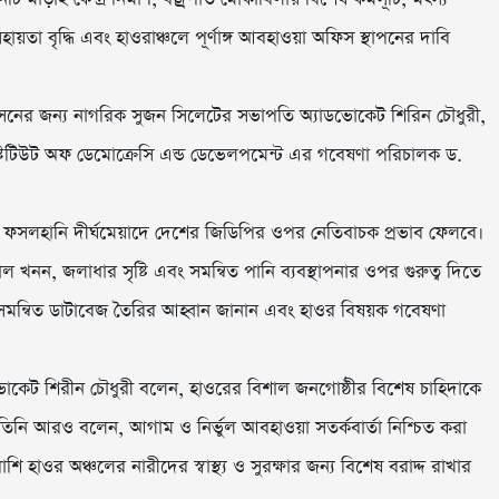
য়তা বৃদ্ধি এবং হাওরাঞ্চলে পূর্ণাঙ্গ আবহাওয়া অফিস স্থাপনের দাবি
শাসনের জন্য নাগরিক সুজন সিলেটের সভাপতি অ্যাডভোকেট শিরিন চৌধুরী,
স্টিটিউট অফ ডেমোক্রেসি এন্ড ডেভেলপমেন্ট এর গবেষণা পরিচালক ড.
ফসলহানি দীর্ঘমেয়াদে দেশের জিডিপির ওপর নেতিবাচক প্রভাব ফেলবে।
ল খনন, জলাধার সৃষ্টি এবং সমন্বিত পানি ব্যবস্থাপনার ওপর গুরুত্ব দিতে
টি সমন্বিত ডাটাবেজ তৈরির আহ্বান জানান এবং হাওর বিষয়ক গবেষণা
োকেট শিরীন চৌধুরী বলেন, হাওরের বিশাল জনগোষ্ঠীর বিশেষ চাহিদাকে
ে। তিনি আরও বলেন, আগাম ও নির্ভুল আবহাওয়া সতর্কবার্তা নিশ্চিত করা
 হাওর অঞ্চলের নারীদের স্বাস্থ্য ও সুরক্ষার জন্য বিশেষ বরাদ্দ রাখার