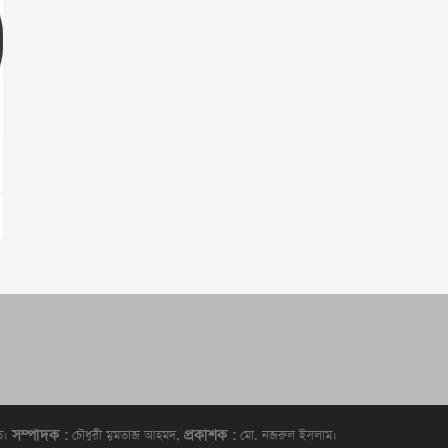
সম্পাদক :
প্রকাশক :
িত।
চৌধুরী মুমতাজ আহমদ,
মো. নজরুল ইসলাম।