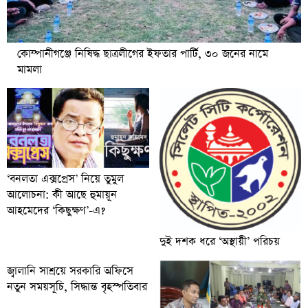
কোম্পানীগঞ্জে নিষিদ্ধ ছাত্রলীগের ইফতার পার্টি, ৩০ জনের নামে
মামলা
‘বনলতা এক্সপ্রেস’ নিয়ে তুমুল
আলোচনা: কী আছে হুমায়ূন
আহমেদের ‘কিছুক্ষণ’-এ?
দুই দশক ধরে ‘অস্থায়ী’ পরিচয়
জ্বালানি সাশ্রয়ে সরকারি অফিসে
নতুন সময়সূচি, সিদ্ধান্ত বৃহস্পতিবার