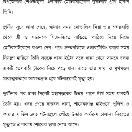
উপজেলার শেওড়াতুলী এলাকায় মোটরসাইকেল দুর্ঘটনায় প্রাণ হারান
তিনি।
স্থানীয় সূত্রে জানা গেছে, ঘটনার সময় মোতালিব মিয়া তার শশুরবাড়ি
থেকে স্ত্রী ও সন্তানকে সিএনজিতে বাড়িতে পাঠিয়ে দিয়ে নিজে
মোটরসাইকেলে রওনা দেন। পথে দ্রুতগতিতে ওভারটেকিং করার সময়
নিয়ন্ত্রণ হারিয়ে তিনি সড়কে থাকা ইটের সঙ্গে ধাক্কা খেয়ে সামনে চলন্ত
একটি তেলবাহী ট্রাকের নিচে পড়ে যান। এতে তার মাথা ও মুখমণ্ডল
মারাত্মকভাবে আঘাতপ্রাপ্ত হয়ে ঘটনাস্থলেই মৃত্যু হয়।
দুর্ঘটনার পর ঢাকা-সিলেট মহাসড়কের উভয় পাশে দীর্ঘ সময় যানজট
তৈরি হয়। খবর পেয়ে বাহুবল থানা, শায়েস্তাগঞ্জ হাইওয়ে পুলিশ ও
ফায়ার সার্ভিস দ্রুত ঘটনাস্থলে পৌঁছে উদ্ধার কার্যক্রম চালান। নিহতের
মৃত্যুতে এলাকায় শোকের ছায়া নেমে আসে।