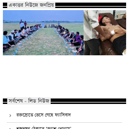
একাত্তর নিউজে জনপ্রিয়
কোম্পানীগঞ্জে নিষিদ্ধ ছাত্রলীগের ইফতার
পাঠানটুলায় কিশোর গ্যা
পার্টি, ৩০ জনের নামে মামলা
এসএসসি পরীক্ষার্থীসহ
সর্বশেষ - লিড নিউজ
রক্তস্রোতে ভেসে গেছে ফ্যাসিবাদ
শব্দদূষণ ঠেকাতে ‘ক্র্যাশ প্রোগ্রাম’