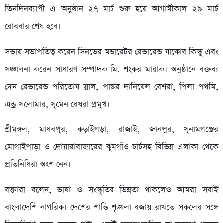
তিনদিনব্যাপী এ অনুষ্ঠান ২৭ মার্চ শুরু হয়ে আগামীকাল ২৯ মার্চ
রোববার শেষ হবে।
সভায় সভাপতিত্ব করেন সিনডের মডারেটর রেভারেন্ড যাকোব কিস্কু এবং
সঞ্চালনা করেন সাধারণ সম্পাদক মি. শংকর মারাক। অনুষ্ঠানে বক্তব্য
দেন রেভারেন্ড পরিতোষ স্লাল, পাস্টর দানিয়েল বেশরা, পিলা পথমি,
এন্ড্রু সলোমার, সুমেন বেষরা প্রমুখ।
শ্রীমঙ্গল, মাধবপুর, কড়াইগড়া, রাজাই, জানপুর, সুনামগঞ্জের
মোগাইপাড়া ও দোয়ারাবাজারের ঝুমগাঁও চার্চসহ বিভিন্ন এলাকা থেকে
প্রতিনিধিরা অংশ নেন।
বক্তারা বলেন, ভাষা ও সংস্কৃতির ভিন্নতা থাকলেও আমরা সবাই
বাংলাদেশি নাগরিক। দেশের শান্তি-শৃঙ্খলা বজায় রাখতে সকলের সঙ্গে