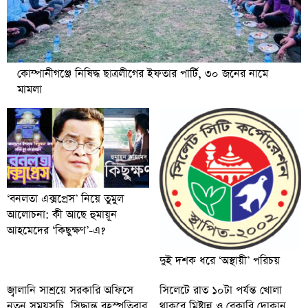
কোম্পানীগঞ্জে নিষিদ্ধ ছাত্রলীগের ইফতার পার্টি, ৩০ জনের নামে
মামলা
‘বনলতা এক্সপ্রেস’ নিয়ে তুমুল
আলোচনা: কী আছে হুমায়ূন
আহমেদের ‘কিছুক্ষণ’-এ?
দুই দশক ধরে ‘অস্থায়ী’ পরিচয়
জ্বালানি সাশ্রয়ে সরকারি অফিসে
সিলেটে রাত ১০টা পর্যন্ত খোলা
নতুন সময়সূচি, সিদ্ধান্ত বৃহস্পতিবার
থাকবে মিষ্টান্ন ও বেকারি দোকান