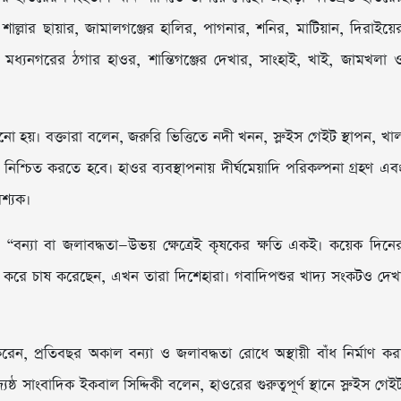
শাল্লার ছায়ার, জামালগঞ্জের হালির, পাগনার, শনির, মাটিয়ান, দিরাইয়ে
 মধ্যনগরের ঠগার হাওর, শান্তিগঞ্জের দেখার, সাংহাই, খাই, জামখলা 
নো হয়। বক্তারা বলেন, জরুরি ভিত্তিতে নদী খনন, স্লুইস গেইট স্থাপন, খা
া নিশ্চিত করতে হবে। হাওর ব্যবস্থাপনায় দীর্ঘমেয়াদি পরিকল্পনা গ্রহণ এব
বশ্যক।
বন্যা বা জলাবদ্ধতা—উভয় ক্ষেত্রেই কৃষকের ক্ষতি একই। কয়েক দিনে
ণ করে চাষ করেছেন, এখন তারা দিশেহারা। গবাদিপশুর খাদ্য সংকটও দেখ
ন, প্রতিবছর অকাল বন্যা ও জলাবদ্ধতা রোধে অস্থায়ী বাঁধ নির্মাণ কর
ষ্ঠ সাংবাদিক ইকবাল সিদ্দিকী বলেন, হাওরের গুরুত্বপূর্ণ স্থানে স্লুইস গেই