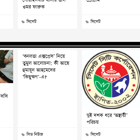
গোয়াইনঘাট থানার ওসি
প্রোগ্রাম’
ওমর ফারুক
সিলেট
সিলেট
‘বনলতা এক্সপ্রেস’ নিয়ে
তুমুল আলোচনা: কী আছে
হুমায়ূন আহমেদের
‘কিছুক্ষণ’-এ?
এসসি
দুই দশক ধরে ‘অস্থায়ী’
পরিচয়
লিড নিউজ
সিলেট