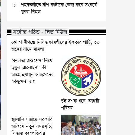
শহরতলীতে বাঁশ কাটাকে কেন্দ্র করে সংঘর্ষে
যুবক নিহত
সর্বোচ্চ পঠিত - লিড নিউজ
কোম্পানীগঞ্জে নিষিদ্ধ ছাত্রলীগের ইফতার পার্টি, ৩০
জনের নামে মামলা
‘বনলতা এক্সপ্রেস’ নিয়ে
তুমুল আলোচনা: কী
আছে হুমায়ূন আহমেদের
‘কিছুক্ষণ’-এ?
দুই দশক ধরে ‘অস্থায়ী’
পরিচয়
জ্বালানি সাশ্রয়ে সরকারি
অফিসে নতুন সময়সূচি,
সিদ্ধান্ত বৃহস্পতিবার