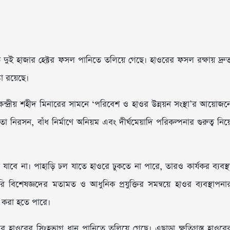
তত দুই হাজার হেক্টর ফসল পানিতে তলিয়ে গেছে। হাওরের ফসল রক্ষায় দ্রু
া রয়েছে।
েন্দ্রীয় শহীদ মিনারের সামনে ‘পরিবেশ ও হাওর উন্নয়ন সংস্থা’র আয়োজন
া নিরসন, বাঁধ নির্মাণে অনিয়ম এবং দীর্ঘমেয়াদি পরিকল্পনার গুরুত্ব নিয়
াবে না। পাহাড়ি ঢল যাতে হাওরে ঢুকতে না পারে, তারও কার্যকর ব্যবস্থ
ি বিশেষজ্ঞদের মতামত ও আধুনিক প্রযুক্তির সমন্বয়ে হাওর ব্যবস্থাপনা
া করা হতে পারে।
য়ার হাওরের সিংহভাগ ধান পানিতে তলিয়ে গেছে। এছাড়া ক্ষতিগ্রস্ত হাওরে