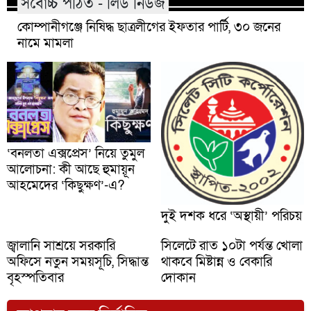
সর্বোচ্চ পঠিত - লিড নিউজ
কোম্পানীগঞ্জে নিষিদ্ধ ছাত্রলীগের ইফতার পার্টি, ৩০ জনের
নামে মামলা
‘বনলতা এক্সপ্রেস’ নিয়ে তুমুল
আলোচনা: কী আছে হুমায়ূন
আহমেদের ‘কিছুক্ষণ’-এ?
দুই দশক ধরে ‘অস্থায়ী’ পরিচয়
জ্বালানি সাশ্রয়ে সরকারি
সিলেটে রাত ১০টা পর্যন্ত খোলা
অফিসে নতুন সময়সূচি, সিদ্ধান্ত
থাকবে মিষ্টান্ন ও বেকারি
বৃহস্পতিবার
দোকান