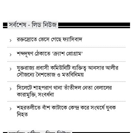
কোম্পানীগঞ্জে নিষিদ্ধ ছাত্রলীগের
পাঠানটুলায় কিশোর গ
ইফতার পার্টি, ৩০ জনের নামে মামলা
এসএসসি পরীক্ষার্থ
সর্বশেষ - লিড নিউজ
রক্তস্রোতে ভেসে গেছে ফ্যাসিবাদ
শব্দদূষণ ঠেকাতে ‘ক্র্যাশ প্রোগ্রাম’
যুক্তরাজ্য প্রবাসী কমিউনিটি ব্যক্তিত্ব আনসার আলীর
সৌজন্যে নৈশভোজ ও মতবিনিময়
সিলেটে শাহপরাণ থানা তাঁতীদল নেতা বেলালের
কারামুক্তি, সংবর্ধনা
শহরতলীতে বাঁশ কাটাকে কেন্দ্র করে সংঘর্ষে যুবক
নিহত