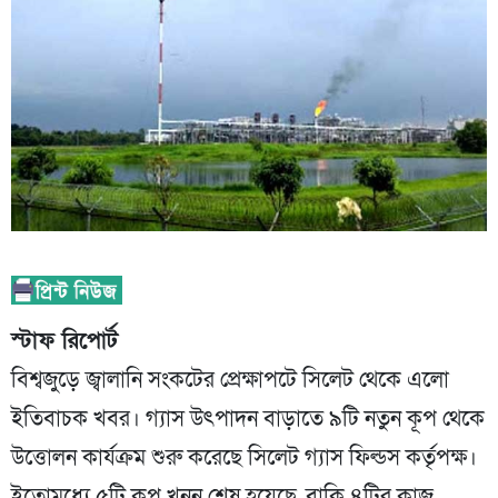
স্টাফ রিপোর্ট
বিশ্বজুড়ে জ্বালানি সংকটের প্রেক্ষাপটে সিলেট থেকে এলো
ইতিবাচক খবর। গ্যাস উৎপাদন বাড়াতে ৯টি নতুন কূপ থেকে
উত্তোলন কার্যক্রম শুরু করেছে সিলেট গ্যাস ফিল্ডস কর্তৃপক্ষ।
ইতোমধ্যে ৫টি কূপ খনন শেষ হয়েছে, বাকি ৪টির কাজ