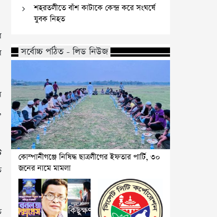
শহরতলীতে বাঁশ কাটাকে কেন্দ্র করে সংঘর্ষে
যুবক নিহত
র
সর্বোচ্চ পঠিত - লিড নিউজ
র
ম
,
ট
কোম্পানীগঞ্জে নিষিদ্ধ ছাত্রলীগের ইফতার পার্টি, ৩০
জনের নামে মামলা
ত
ত