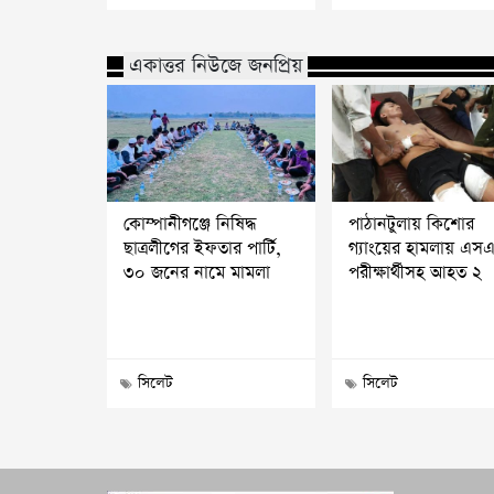
একাত্তর নিউজে জনপ্রিয়
কোম্পানীগঞ্জে নিষিদ্ধ
পাঠানটুলায় কিশোর
ছাত্রলীগের ইফতার পার্টি,
গ্যাংয়ের হামলায় এস
৩০ জনের নামে মামলা
পরীক্ষার্থীসহ আহত ২
সিলেট
সিলেট