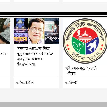
‘বনলতা এক্সপ্রেস’ নিয়ে
এসসি
তুমুল আলোচনা: কী আছে
হুমায়ূন আহমেদের
‘কিছুক্ষণ’-এ?
দুই দশক ধরে ‘অস্থায়ী’
পরিচয়
লিড নিউজ
সিলেট