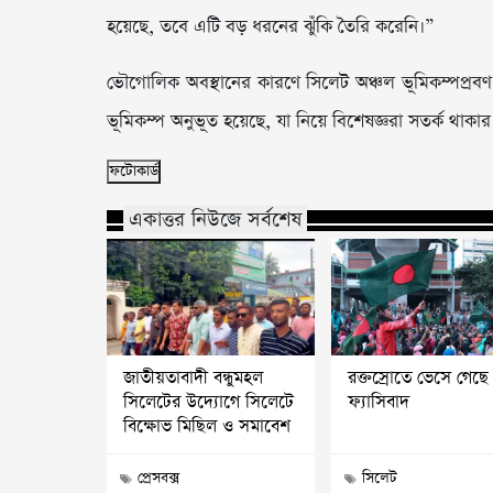
হয়েছে, তবে এটি বড় ধরনের ঝুঁকি তৈরি করেনি।”
ভৌগোলিক অবস্থানের কারণে সিলেট অঞ্চল ভূমিকম্পপ্রব
ভূমিকম্প অনুভূত হয়েছে, যা নিয়ে বিশেষজ্ঞরা সতর্ক থাক
ফটোকার্ড
একাত্তর নিউজে সর্বশেষ
জাতীয়তাবাদী বন্ধুমহল
রক্তস্রোতে ভেসে গেছে
সিলেটের উদ্যোগে সিলেটে
ফ্যাসিবাদ
বিক্ষোভ মিছিল ও সমাবেশ
প্রেসবক্স
সিলেট