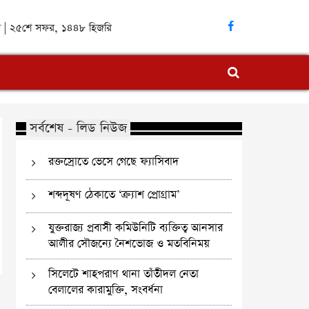
াব্দ | ২৫শে সফর, ১৪৪৮ হিজরি
সর্বশেষ - লিড নিউজ
রক্তস্রোতে ভেসে গেছে ফ্যাসিবাদ
শব্দদূষণ ঠেকাতে ‘ক্র্যাশ প্রোগ্রাম’
যুক্তরাজ্য প্রবাসী কমিউনিটি ব্যক্তিত্ব আনসার
আলীর সৌজন্যে নৈশভোজ ও মতবিনিময়
সিলেটে শাহপরাণ থানা তাঁতীদল নেতা
বেলালের কারামুক্তি, সংবর্ধনা