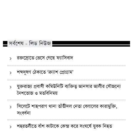
কোম্পানীগঞ্জে নিষিদ্ধ ছাত্রলীগের ইফতার
পাঠানটুলায় কিশোর গ্যা
পার্টি, ৩০ জনের নামে মামলা
এসএসসি পরীক্ষার্থীসহ
সর্বশেষ - লিড নিউজ
রক্তস্রোতে ভেসে গেছে ফ্যাসিবাদ
শব্দদূষণ ঠেকাতে ‘ক্র্যাশ প্রোগ্রাম’
যুক্তরাজ্য প্রবাসী কমিউনিটি ব্যক্তিত্ব আনসার আলীর সৌজন্যে
নৈশভোজ ও মতবিনিময়
সিলেটে শাহপরাণ থানা তাঁতীদল নেতা বেলালের কারামুক্তি,
সংবর্ধনা
শহরতলীতে বাঁশ কাটাকে কেন্দ্র করে সংঘর্ষে যুবক নিহত