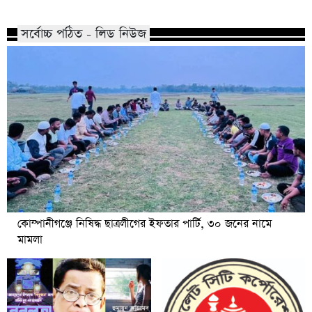
সর্বোচ্চ পঠিত - লিড নিউজ
কোম্পানীগঞ্জে নিষিদ্ধ ছাত্রলীগের ইফতার পার্টি, ৩০ জনের নামে
মামলা