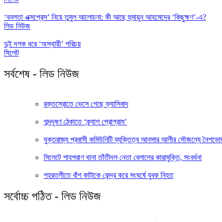
‘বনলতা এক্সপ্রেস’ নিয়ে তুমুল আলোচনা: কী আছে হুমায়ূন আহমেদের ‘কিছুক্ষণ’-এ?
লিড নিউজ
দুই দশক ধরে ‘অস্থায়ী’ পরিচয়
সিলেট
সর্বশেষ - লিড নিউজ
রক্তস্রোতে ভেসে গেছে ফ্যাসিবাদ
শব্দদূষণ ঠেকাতে ‘ক্র্যাশ প্রোগ্রাম’
যুক্তরাজ্য প্রবাসী কমিউনিটি ব্যক্তিত্ব আনসার আলীর সৌজন্যে নৈশভ
সিলেটে শাহপরাণ থানা তাঁতীদল নেতা বেলালের কারামুক্তি, সংবর্ধনা
শহরতলীতে বাঁশ কাটাকে কেন্দ্র করে সংঘর্ষে যুবক নিহত
সর্বোচ্চ পঠিত - লিড নিউজ