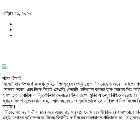
এপ্রিল ২১, ২০২৬
স্টাফ রিপোর্ট
সিলেটে হাম উপসর্গে আক্রান্ত হয়ে শিশুমৃত্যুর সংখ্যা বেড়ে দাঁড়িয়েছে ৬ জনে। সর্বশেষ গ
সোমবার সকাল ৯টার দিকে সিলেট এমএজি ওসমানী মেডিকেল কলেজ হাসপাতালের শিশু আইসিইউত
হাসপাতালের পরিচালক ব্রিগেডিয়ার জেনারেল উমর রাশেদ মুনির এ তথ্য নিশ্চিত করেছেন।
স্বাস্থ্য বিভাগ সূত্রে জানা যায়, চলতি বছরের ১ জানুয়ারি থেকে ২০ এপ্রিল পর্যন্ত স
হয়েছে।
এদিকে, গত ২৪ ঘণ্টায় নতুন করে আরও ৪১ জন সন্দেহভাজন রোগী বিভিন্ন হাসপাতালে ভর্ত
এছাড়া স্বাস্থ্য অধিদপ্তরের সিলেট বিভাগীয় কার্যালয়ের ভারপ্রাপ্ত পরিচালক ডা. মোহাম্