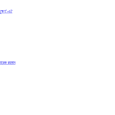
ুক্ষণ’-এ?
 তারেক রহমান