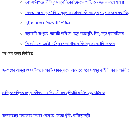
কোম্পানীগঞ্জে নিষিদ্ধ ছাত্রলীগের ইফতার পার্টি, ৩০ জনের নামে মামলা
‘বনলতা এক্সপ্রেস’ নিয়ে তুমুল আলোচনা: কী আছে হুমায়ূন আহমেদের ‘কিছ
দুই দশক ধরে ‘অস্থায়ী’ পরিচয়
জ্বালানি সাশ্রয়ে সরকারি অফিসে নতুন সময়সূচি, সিদ্ধান্ত বৃহস্পতিবার
সিলেটে রাত ১০টা পর্যন্ত খোলা থাকবে মিষ্টান্ন ও বেকারি দোকান
আপনার জন্য নির্বাচিত
জনগণের আস্থা ও সংবিধানের প্রতি দায়বদ্ধতায় এগোতে হবে সশস্ত্র বাহিনী: প্রধানমন্ত্রী
বৈশ্বিক শক্তির নতুন সমীকরণ: রাশিয়া-চীনের হুঁশিয়ারি মার্কিন যুক্তরাষ্ট্রকে
জনস্বাস্থ্যে অবহেলার ফলেই বেড়েছে হামের ঝুঁকি: বাণিজ্যমন্ত্রী