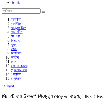
ইপেপার
অন্যান্য
অর্থনীতি
আন্তর্জাতিক
আলোচিত
ইপেপার
ক্রিকেট
খুলনা
খেলা
চট্রগ্রাম
জাতীয়
ঢাকা
দেশের ভেতরে
প্রবাসের কথা
প্রযুক্তি
প্রেসবক্স
/
সিলেট
সিলেটে হাম উপসর্গে শিশুমৃত্যু বেড়ে ৬, বাড়ছে আক্রান্তের 