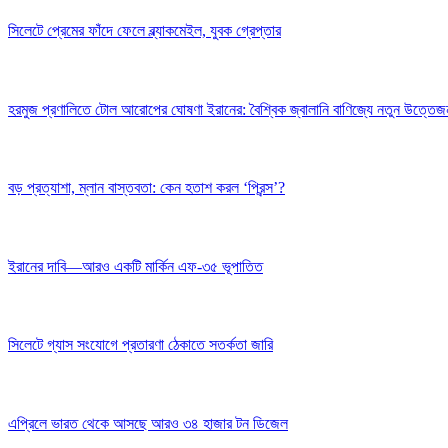
সিলেটে প্রেমের ফাঁদে ফেলে ব্ল্যাকমেইল, যুবক গ্রেপ্তার
হরমুজ প্রণালিতে টোল আরোপের ঘোষণা ইরানের: বৈশ্বিক জ্বালানি বাণিজ্যে নতুন উত্তেজ
বড় প্রত্যাশা, ম্লান বাস্তবতা: কেন হতাশ করল ‘প্রিন্স’?
ইরানের দাবি—আরও একটি মার্কিন এফ-৩৫ ভূপাতিত
সিলেটে গ্যাস সংযোগে প্রতারণা ঠেকাতে সতর্কতা জারি
এপ্রিলে ভারত থেকে আসছে আরও ৩৪ হাজার টন ডিজেল