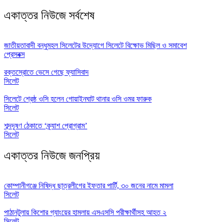
একাত্তর নিউজে সর্বশেষ
জাতীয়তাবাদী বন্ধুমহল সিলেটের উদ্যোগে সিলেটে বিক্ষোভ মিছিল ও সমাবেশ
প্রেসবক্স
রক্তস্রোতে ভেসে গেছে ফ্যাসিবাদ
সিলেট
সিলেটে শ্রেষ্ঠ ওসি হলেন গোয়াইনঘাট থানার ওসি ওমর ফারুক
সিলেট
শব্দদূষণ ঠেকাতে ‘ক্র্যাশ প্রোগ্রাম’
সিলেট
একাত্তর নিউজে জনপ্রিয়
কোম্পানীগঞ্জে নিষিদ্ধ ছাত্রলীগের ইফতার পার্টি, ৩০ জনের নামে মামলা
সিলেট
পাঠানটুলায় কিশোর গ্যাংয়ের হামলায় এসএসসি পরীক্ষার্থীসহ আহত ২
সিলেট