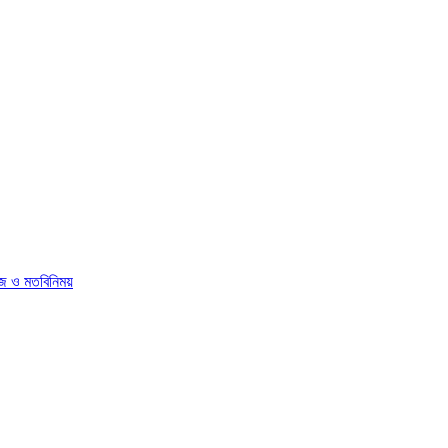
োজ ও মতবিনিময়