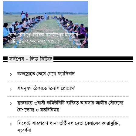
কোম্পানীগঞ্জে নিষিদ্ধ ছাত্রলীগের ইফতার
পাঠানটুলায় কিশোর গ্যা
পার্টি, ৩০ জনের নামে মামলা
এসএসসি পরীক্ষার্থীসহ
সর্বশেষ - লিড নিউজ
রক্তস্রোতে ভেসে গেছে ফ্যাসিবাদ
শব্দদূষণ ঠেকাতে ‘ক্র্যাশ প্রোগ্রাম’
যুক্তরাজ্য প্রবাসী কমিউনিটি ব্যক্তিত্ব আনসার আলীর সৌজন্যে
নৈশভোজ ও মতবিনিময়
সিলেটে শাহপরাণ থানা তাঁতীদল নেতা বেলালের কারামুক্তি,
সংবর্ধনা