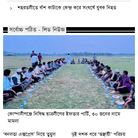
শহরতলীতে বাঁশ কাটাকে কেন্দ্র করে সংঘর্ষে যুবক নিহত
সর্বোচ্চ পঠিত - লিড নিউজ
কোম্পানীগঞ্জে নিষিদ্ধ ছাত্রলীগের ইফতার পার্টি, ৩০ জনের নামে
মামলা
‘বনলতা এক্সপ্রেস’ নিয়ে তুমুল
দুই দশক ধরে ‘অস্থায়ী’ পরিচয়