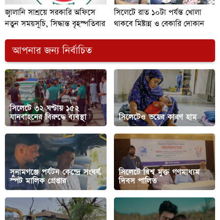
জ্বালানি সাশ্রয়ে সরকারি অফিসে
সিলেটে রাত ১০টা পর্যন্ত খোলা
নতুন সময়সূচি, সিদ্ধান্ত বৃহস্পতিবার
থাকবে মিষ্টান্ন ও বেকারি দোকান
আপনার জন্য নির্বাচিত
সিলেটে ৩২ ঘণ্টায় ১৫২
যানবাহনের বিরুদ্ধে ব্যবস্থা
সিলেটেও ভয়ের কারণ হাম
সুনামগঞ্জে পর্যটন কেন্দ্রে সংঘর্ষ,
সিলেটে বিশ্ব মুক্ত গণমাধ্যম
স্পট মালিক গ্রেপ্তার
দিবস পালিত