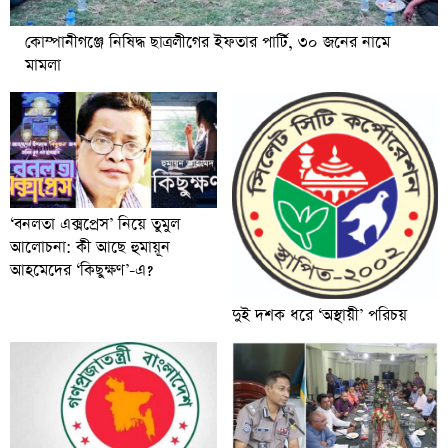
কোম্পানীগঞ্জে নিষিদ্ধ ছাত্রলীগের ইফতার পার্টি, ৩০ জনের নামে
মামলা
‘বনলতা এক্সপ্রেস’ নিয়ে তুমুল
আলোচনা: কী আছে হুমায়ূন
আহমেদের ‘কিছুক্ষণ’-এ?
দুই দশক ধরে ‘অস্থায়ী’ পরিচয়