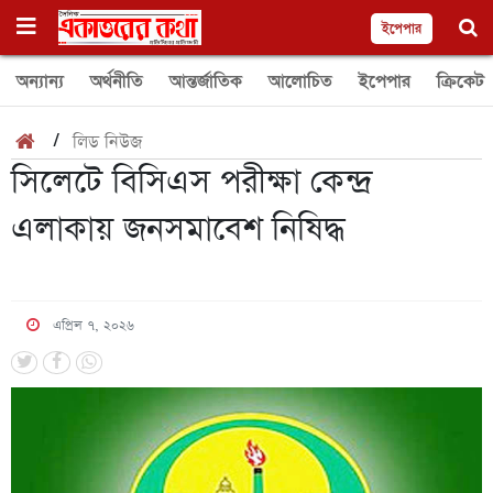
ইপেপার
অন্যান্য
অর্থনীতি
আন্তর্জাতিক
আলোচিত
ইপেপার
ক্রিকেট
/
লিড নিউজ
সিলেটে বিসিএস পরীক্ষা কেন্দ্র
এলাকায় জনসমাবেশ নিষিদ্ধ
এপ্রিল ৭, ২০২৬