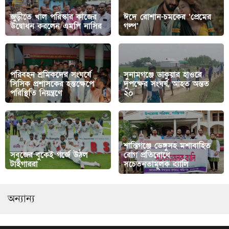
জুড়ীতে খাল পরিস্কার কাজের
ঈদে রোশান-চমকের ‘প্রেমের
উদ্বোধন করলেন এমপি নাসির
গল্প’
পরিবহন শ্রমিকদের সংঘর্ষে
সুনামগঞ্জে ডাকুয়ার হাওরে
সিসিক প্রশাসকের হস্তক্ষেপে
দুপক্ষের সংঘর্ষ, আহত অন্তত
পরিস্থিতি নিয়ন্ত্রণে
২০
শান্তিগঞ্জে ডেঙ্গুসহ মশাবাহিত
সবুজের বুকেই গর্জে উঠল
রোগ প্রতিরোধে
টাইগাররা
সচেতনতামূলক র‍্যালি
অন্যান্য