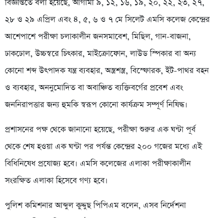
বিজ্ঞপ্তিতে বলা হয়েছে, আগামী ৯, ১২, ১৬, ১৯, ২০, ২২, ২৩, ২৭,
২৮ ও ২৯ এপ্রিল এবং ৪, ৫, ৬ ও ৭ মে সিলেট এমসি কলেজ কেন্দ্রের
আশেপাশে পরীক্ষা চলাকালীন জনসমাবেশ, মিছিল, গান-বাজনা,
ঢাকঢোল, উচ্চস্বরে চিৎকার, মাইক্রোফোন, লাউড স্পিকার বা অন্য
কোনো শব্দ উৎপাদক যন্ত্র ব্যবহার, অস্ত্রশস্ত্র, বিস্ফোরক, ইট-পাথর বহন
ও ব্যবহার, অননুমোদিত বা অবাঞ্চিত ব্যক্তিবর্গের প্রবেশ এবং
জননিরাপত্তার জন্য হুমকি স্বরূপ কোনো কার্যক্রম সম্পূর্ণ নিষিদ্ধ।
প্রশাসনের পক্ষ থেকে জানানো হয়েছে, পরীক্ষা শুরুর এক ঘন্টা পূর্ব
থেকে শেষ হওয়া এক ঘন্টা পর পর্যন্ত কেন্দ্রের ২০০ গজের মধ্যে এই
বিধিনিষেধ প্রযোজ্য হবে। এমসি কলেজের এলাকা পরীক্ষাকালীন
সংরক্ষিত এলাকা হিসেবে গণ্য হবে।
পুলিশ কমিশনার আব্দুল কুদ্দুছ পিপিএম বলেন, এসব নির্দেশনা