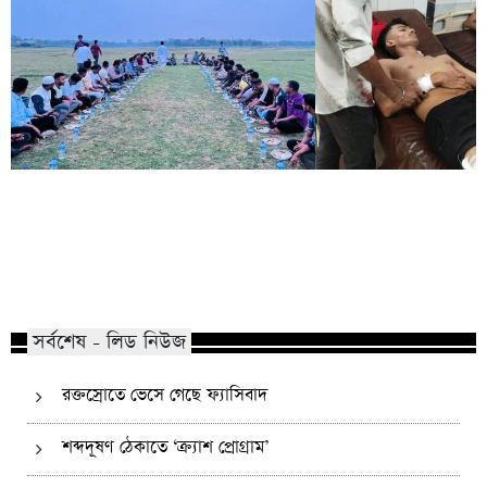
কোম্পানীগঞ্জে নিষিদ্ধ ছাত্রলীগের ইফতার
পাঠানটুলায় কিশোর গ্যা
পার্টি, ৩০ জনের নামে মামলা
এসএসসি পরীক্ষার্থীসহ
সর্বশেষ - লিড নিউজ
রক্তস্রোতে ভেসে গেছে ফ্যাসিবাদ
শব্দদূষণ ঠেকাতে ‘ক্র্যাশ প্রোগ্রাম’