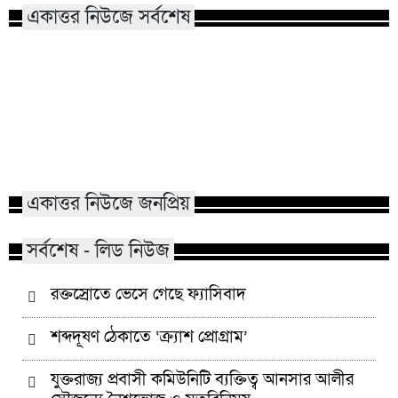
একাত্তর নিউজে সর্বশেষ
জাতীয়তাবাদী বন্ধুমহল সিলেটের
উদ্যোগে সিলেটে বিক্ষোভ মিছিল ও
সমাবেশ
রক্তস্রোতে ভেসে গেছ
কোম্পানীগঞ্জে নিষিদ্ধ ছাত্রলীগের
পাঠানটুলায় কিশোর গ
ইফতার পার্টি, ৩০ জনের নামে মামলা
এসএসসি পরীক্ষার্থ
একাত্তর নিউজে জনপ্রিয়
সর্বশেষ - লিড নিউজ
রক্তস্রোতে ভেসে গেছে ফ্যাসিবাদ
শব্দদূষণ ঠেকাতে ‘ক্র্যাশ প্রোগ্রাম’
যুক্তরাজ্য প্রবাসী কমিউনিটি ব্যক্তিত্ব আনসার আলীর