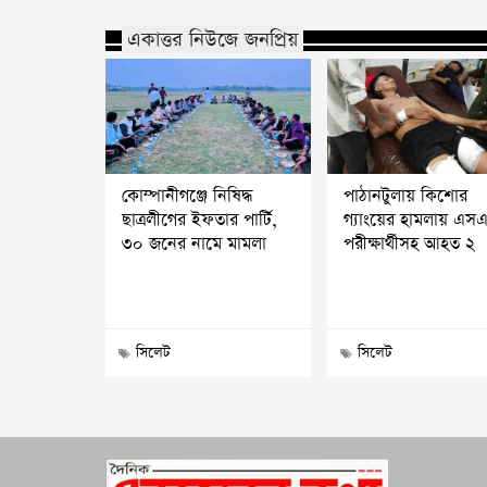
একাত্তর নিউজে জনপ্রিয়
কোম্পানীগঞ্জে নিষিদ্ধ
পাঠানটুলায় কিশোর
ছাত্রলীগের ইফতার পার্টি,
গ্যাংয়ের হামলায় এস
৩০ জনের নামে মামলা
পরীক্ষার্থীসহ আহত ২
সিলেট
সিলেট