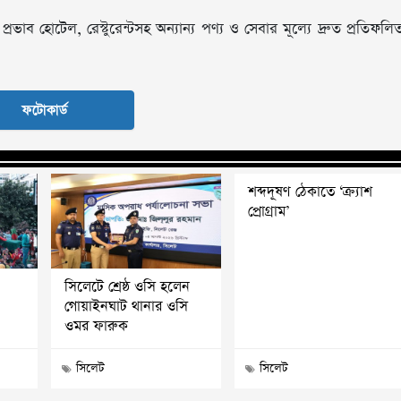
রভাব হোটেল, রেস্টুরেন্টসহ অন্যান্য পণ্য ও সেবার মূল্যে দ্রুত প্রতিফলি
ফটোকার্ড
শব্দদূষণ ঠেকাতে ‘ক্র্যাশ
প্রোগ্রাম’
সিলেটে শ্রেষ্ঠ ওসি হলেন
গোয়াইনঘাট থানার ওসি
ওমর ফারুক
সিলেট
সিলেট