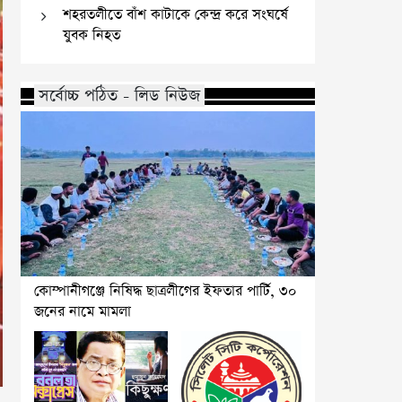
শহরতলীতে বাঁশ কাটাকে কেন্দ্র করে সংঘর্ষে
যুবক নিহত
সর্বোচ্চ পঠিত - লিড নিউজ
কোম্পানীগঞ্জে নিষিদ্ধ ছাত্রলীগের ইফতার পার্টি, ৩০
জনের নামে মামলা