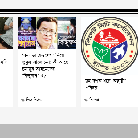
‘বনলতা এক্সপ্রেস’ নিয়ে
এসসি
তুমুল আলোচনা: কী আছে
হুমায়ূন আহমেদের
‘কিছুক্ষণ’-এ?
দুই দশক ধরে ‘অস্থায়ী’
পরিচয়
লিড নিউজ
সিলেট