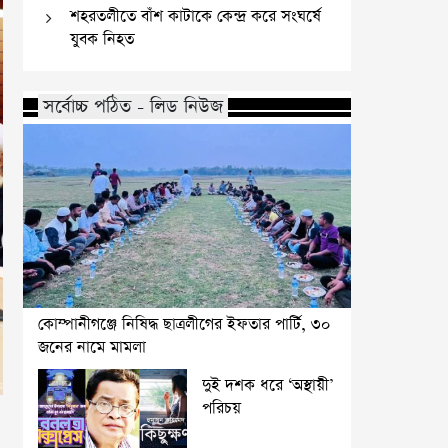
শহরতলীতে বাঁশ কাটাকে কেন্দ্র করে সংঘর্ষে
যুবক নিহত
সর্বোচ্চ পঠিত - লিড নিউজ
কোম্পানীগঞ্জে নিষিদ্ধ ছাত্রলীগের ইফতার পার্টি, ৩০
জনের নামে মামলা
দুই দশক ধরে ‘অস্থায়ী’
পরিচয়