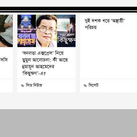
দুই দশক ধরে ‘অস্থায়ী’
পরিচয়
‘বনলতা এক্সপ্রেস’ নিয়ে
এসসি
তুমুল আলোচনা: কী আছে
হুমায়ূন আহমেদের
‘কিছুক্ষণ’-এ?
লিড নিউজ
সিলেট