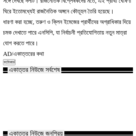
সঙ্গে দেখছে দলটি। রাজনৈতিক বিশ্লেষকদের মতে, এই প্রার্থী ঘোষণা
ঘিরে ইতোমধ্যেই রাজনৈতিক অঙ্গনে কৌতূহল তৈরি হয়েছে।
ধারণা করা হচ্ছে, তরুণ ও ক্লিন ইমেজের প্রার্থীদের অগ্রাধিকার দিয়ে
চমক দেখাতে পারে এনসিপি, যা নির্বাচনী প্রতিযোগিতায় নতুন মাত্রা
যোগ করতে পারে।
AD/একাত্তরের কথা
ফটোকার্ড
একাত্তর নিউজে সর্বশেষ
জাতীয়তাবাদী বন্ধুমহল সিলেটের উদ্যোগে
সিলেটে বিক্ষোভ মিছিল ও সমাবেশ
রক্তস্রোতে ভেসে গেছে
কোম্পানীগঞ্জে নিষিদ্ধ ছাত্রলীগের ইফতার
পাঠানটুলায় কিশোর গ্যা
পার্টি, ৩০ জনের নামে মামলা
এসএসসি পরীক্ষার্থীসহ
একাত্তর নিউজে জনপ্রিয়