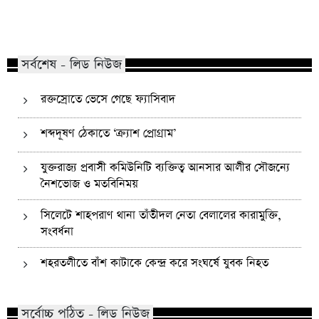
কোম্পানীগঞ্জে নিষিদ্ধ ছাত্রলীগের ইফতার
পাঠানটুলায় কিশোর গ্যা
পার্টি, ৩০ জনের নামে মামলা
এসএসসি পরীক্ষার্থীসহ
সর্বশেষ - লিড নিউজ
রক্তস্রোতে ভেসে গেছে ফ্যাসিবাদ
শব্দদূষণ ঠেকাতে ‘ক্র্যাশ প্রোগ্রাম’
যুক্তরাজ্য প্রবাসী কমিউনিটি ব্যক্তিত্ব আনসার আলীর সৌজন্যে
নৈশভোজ ও মতবিনিময়
সিলেটে শাহপরাণ থানা তাঁতীদল নেতা বেলালের কারামুক্তি,
সংবর্ধনা
শহরতলীতে বাঁশ কাটাকে কেন্দ্র করে সংঘর্ষে যুবক নিহত
সর্বোচ্চ পঠিত - লিড নিউজ