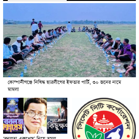
কোম্পানীগঞ্জে নিষিদ্ধ ছাত্রলীগের ইফতার পার্টি, ৩০ জনের নামে
মামলা
‘বনলতা এক্সপ্রেস’ নিয়ে তুমুল