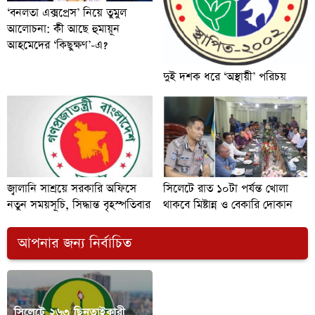
‘বনলতা এক্সপ্রেস’ নিয়ে তুমুল
আলোচনা: কী আছে হুমায়ূন
আহমেদের ‘কিছুক্ষণ’-এ?
দুই দশক ধরে ‘অস্থায়ী’ পরিচয়
জ্বালানি সাশ্রয়ে সরকারি অফিসে
সিলেটে রাত ১০টা পর্যন্ত খোলা
নতুন সময়সূচি, সিদ্ধান্ত বৃহস্পতিবার
থাকবে মিষ্টান্ন ও বেকারি দোকান
আপনার জন্য নির্বাচিত
ইরান যুদ্ধ ঘিরে ইসরায়েলে
সিলেটে ২৬৩ ছিনতাইকারী