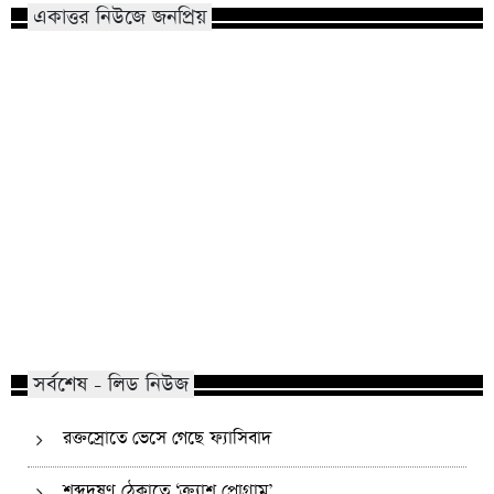
একাত্তর নিউজে জনপ্রিয়
কোম্পানীগঞ্জে নিষিদ্ধ ছাত্রলীগের ইফতার
পাঠানটুলায় কিশোর গ্যা
পার্টি, ৩০ জনের নামে মামলা
এসএসসি পরীক্ষার্থীসহ
সর্বশেষ - লিড নিউজ
রক্তস্রোতে ভেসে গেছে ফ্যাসিবাদ
শব্দদূষণ ঠেকাতে ‘ক্র্যাশ প্রোগ্রাম’