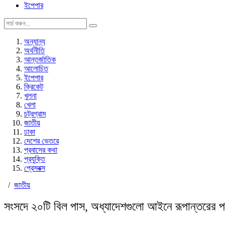
ইপেপার
অন্যান্য
অর্থনীতি
আন্তর্জাতিক
আলোচিত
ইপেপার
ক্রিকেট
খুলনা
খেলা
চট্রগ্রাম
জাতীয়
ঢাকা
দেশের ভেতরে
প্রবাসের কথা
প্রযুক্তি
প্রেসবক্স
/
জাতীয়
সংসদে ২০টি বিল পাস, অধ্যাদেশগুলো আইনে রূপান্তরের 