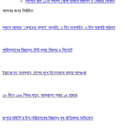
সিলেটে রাত ১০টা পর্যন্ত খোলা থাকবে মিষ্টান্ন ও বেকারি দোকান
আপনার জন্য নির্বাচিত
স্কুলে আসছে ‘ব্লেন্ডেড ক্লাস’ পদ্ধতি: ৩ দিন অনলাইন, ৩ দিন সরাসরি পাঠদান
পাকিস্তানের বিরুদ্ধে টেস্ট ম্যাচ মিরপুর ও সিলেটে
ইরানের দৃঢ় অবস্থান, চাপের মুখে উত্তেজনা বাড়ার আশঙ্কা
২৮ দিনে ১৬৯ শিশুর মৃত্যু, আক্রান্ত প্রায় ১৯ হাজার
রংপুরে মাউশি’র উপ-পরিচালকের বিরুদ্ধে ঘুষ বাণিজ্যের অভিযোগ