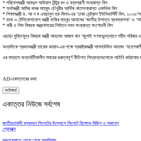
* পরিবেশমন্ত্রী আবদুল আউয়াল মিন্টুর বন ও বন্যপ্রাণী সংক্রান্ত বিল
* অর্থমন্ত্রী আমির খসরু মাহমুদ চৌধুরীর আর্থিক খাতসংক্রান্ত একাধিক বিল
* শিক্ষামন্ত্রী ড. আ ন ম এহছানুল হক মিলন-এর ‘ঢাকা সেন্ট্রাল ইউনিভার্সিটি বিল, ২০২৬
* ডাক ও টেলিযোগাযোগ মন্ত্রী ফকির মাহবুব আনামের ‘জাতীয় উপাত্ত ব্যবস্থাপনা’ ও ‘সাইব
* নারী ও শিশু বিষয়ক মন্ত্রণালয়ের নির্যাতন দমন সংক্রান্ত সংশোধনী বিল
এছাড়া মুক্তিযুদ্ধ বিষয়ক মন্ত্রী আহমেদ আজম খান ‘জুলাই গণঅভ্যুত্থানে শহীদ পরিবার ও
অন্যদিকে প্রধানমন্ত্রী তারেক রহমান-এর পক্ষে স্বরাষ্ট্রমন্ত্রী সালাহউদ্দিন আহমদ ‘মহে
এর মাধ্যমে অন্তর্বর্তীকালীন সময়ের গুরুত্বপূর্ণ নীতিগত সিদ্ধান্তগুলোকে আইনি কাঠা
AD/একাত্তরের কথা
ফটোকার্ড
একাত্তর নিউজে সর্বশেষ
জাতীয়তাবাদী বন্ধুমহল সিলেটের উদ্যোগে সিলেটে বিক্ষোভ মিছিল ও সমাবেশ
প্রেসবক্স
রক্তস্রোতে ভেসে গেছে ফ্যাসিবাদ