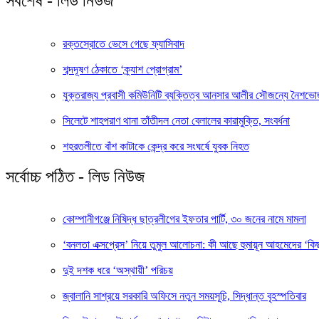
সর্বশেষ - লিড নিউজ
রক্তস্রোতে ভেসে গেছে ফ্যাসিবাদ
শব্দদূষণ ঠেকাতে ‘ক্র্যাশ প্রোগ্রাম’
যুক্তরাজ্য প্রবাসী কমিউনিটি ব্যক্তিত্ব আনসার আলীর সৌজন্যে নৈশভ
সিলেটে শাহপরাণ থানা তাঁতীদল নেতা বেলালের কারামুক্তি, সংবর্ধনা
শহরতলীতে বাঁশ কাটাকে কেন্দ্র করে সংঘর্ষে যুবক নিহত
সর্বোচ্চ পঠিত - লিড নিউজ
কোম্পানীগঞ্জে নিষিদ্ধ ছাত্রলীগের ইফতার পার্টি, ৩০ জনের নামে মামলা
‘বনলতা এক্সপ্রেস’ নিয়ে তুমুল আলোচনা: কী আছে হুমায়ূন আহমেদের ‘কিছ
দুই দশক ধরে ‘অস্থায়ী’ পরিচয়
জ্বালানি সাশ্রয়ে সরকারি অফিসে নতুন সময়সূচি, সিদ্ধান্ত বৃহস্পতিবার