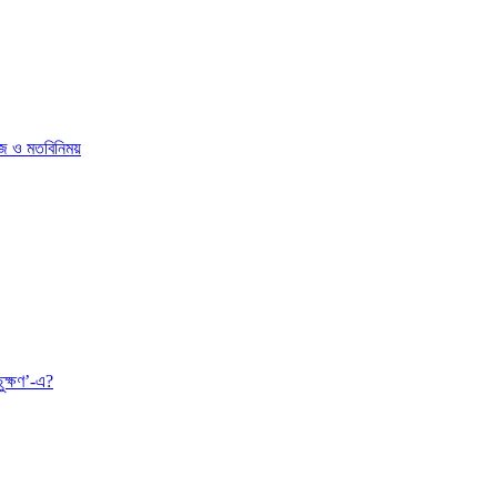
োজ ও মতবিনিময়
ুক্ষণ’-এ?