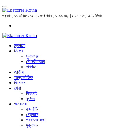
শুক্রবার , ১০ এপ্রিল ২০২৬ | ২৩শে শ্রাবণ, ১৪৩৩ বঙ্গাব্দ | ২৪শে সফর, ১৪৪৮ হিজরি
মূলপাতা
সিলেট
সুনামগঞ্জ
মৌলভীবাজার
হবিগঞ্জ
জাতীয়
আন্তর্জাতিক
বিনোদন
খেলা
ক্রিকেট
ফুটবল
অন্যান্য
রাজনীতি
প্রেসবক্স
প্রবাসের কথা
মুক্তমত