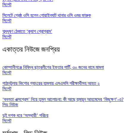
সিলেট
সিলেটে শ্রেষ্ঠ ওসি হলেন গোয়াইনঘাট থানার ওসি ওমর ফারুক
সিলেট
শব্দদূষণ ঠেকাতে ‘ক্র্যাশ প্রোগ্রাম’
সিলেট
একাত্তর নিউজে জনপ্রিয়
কোম্পানীগঞ্জে নিষিদ্ধ ছাত্রলীগের ইফতার পার্টি, ৩০ জনের নামে মামলা
সিলেট
পাঠানটুলায় কিশোর গ্যাংয়ের হামলায় এসএসসি পরীক্ষার্থীসহ আহত ২
সিলেট
‘বনলতা এক্সপ্রেস’ নিয়ে তুমুল আলোচনা: কী আছে হুমায়ূন আহমেদের ‘কিছুক্ষণ’-এ?
লিড নিউজ
দুই দশক ধরে ‘অস্থায়ী’ পরিচয়
সিলেট