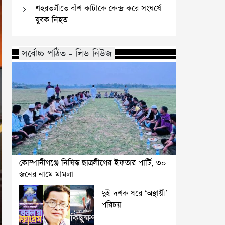
শহরতলীতে বাঁশ কাটাকে কেন্দ্র করে সংঘর্ষে
যুবক নিহত
সর্বোচ্চ পঠিত - লিড নিউজ
কোম্পানীগঞ্জে নিষিদ্ধ ছাত্রলীগের ইফতার পার্টি, ৩০
জনের নামে মামলা
দুই দশক ধরে ‘অস্থায়ী’
পরিচয়