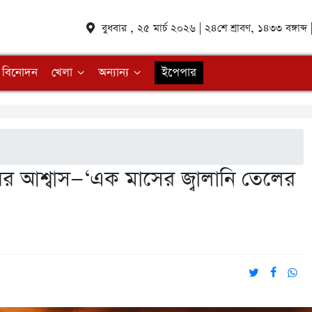
বুধবার , ২৫ মার্চ ২০২৬ | ২৪শে শ্রাবণ, ১৪৩৩ বঙ্গাব
বিনোদন
খেলা
অন্যান্য
ইপেপার
র আশ্বাস—‘এক মাসের জ্বালানি তেলের