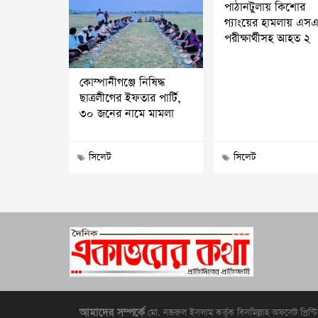
পাঠানটুলায় কিশোর
গ্যাংয়ের হামলায় এস
পরীক্ষার্থীসহ আহত ২
কোম্পানীগঞ্জে নিষিদ্ধ
ছাত্রলীগের ইফতার পার্টি,
৩০ জনের নামে মামলা
সিলেট
সিলেট
আমাদের সম্পর্কে
মো. নজরুল ইসলাম কর্তৃক বিসমিল্লাহ অফসেট প্রিন্ট