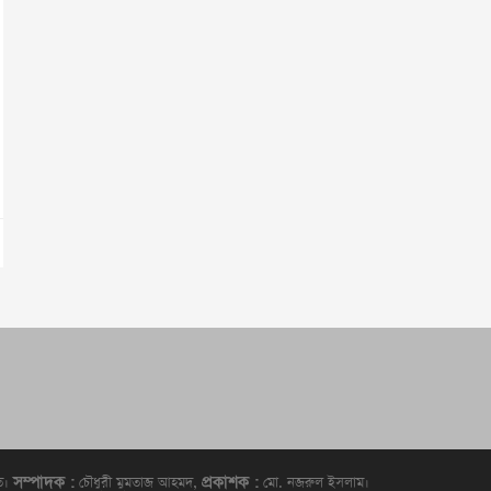
সম্পাদক :
প্রকাশক :
িত।
চৌধুরী মুমতাজ আহমদ,
মো. নজরুল ইসলাম।