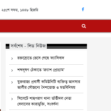
্দ | ২৫শে সফর, ১৪৪৮ হিজরি
সর্বশেষ - লিড নিউজ
রক্তস্রোতে ভেসে গেছে ফ্যাসিবাদ
শব্দদূষণ ঠেকাতে ‘ক্র্যাশ প্রোগ্রাম’
যুক্তরাজ্য প্রবাসী কমিউনিটি ব্যক্তিত্ব আনসার
আলীর সৌজন্যে নৈশভোজ ও মতবিনিময়
সিলেটে শাহপরাণ থানা তাঁতীদল নেতা
বেলালের কারামুক্তি, সংবর্ধনা