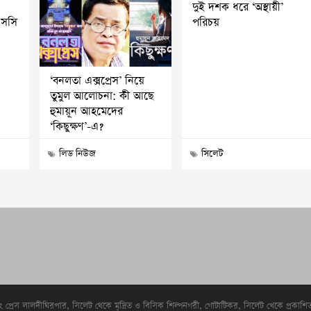
দুই দশক ধরে ‘অস্থায়ী’
এসসি
পরিচয়
‘বনলতা এক্সপ্রেস’ নিয়ে
তুমুল আলোচনা: কী আছে
হুমায়ূন আহমেদের
‘কিছুক্ষণ’-এ?
লিড নিউজ
সিলেট
িং প্রেস লালদীঘিরপার, সিলেট থেকে মৃদ্রিত ও বিসিক শিল্পনগরী, গোটাটিকর, সিলেট খেকে প্রকাশ