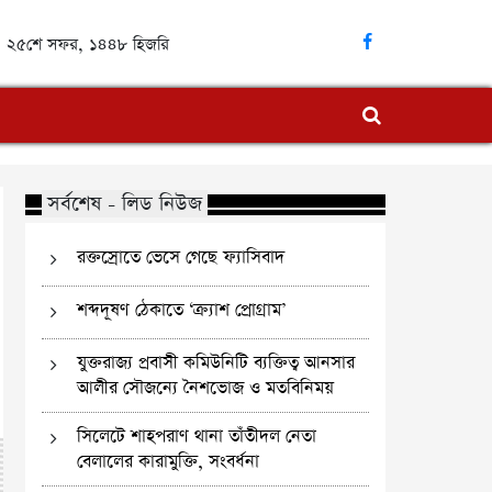
্দ | ২৫শে সফর, ১৪৪৮ হিজরি
সর্বশেষ - লিড নিউজ
রক্তস্রোতে ভেসে গেছে ফ্যাসিবাদ
শব্দদূষণ ঠেকাতে ‘ক্র্যাশ প্রোগ্রাম’
যুক্তরাজ্য প্রবাসী কমিউনিটি ব্যক্তিত্ব আনসার
আলীর সৌজন্যে নৈশভোজ ও মতবিনিময়
সিলেটে শাহপরাণ থানা তাঁতীদল নেতা
বেলালের কারামুক্তি, সংবর্ধনা