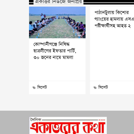
একাত্তর নিউজে জনপ্রিয়
পাঠানটুলায় কিশোর
গ্যাংয়ের হামলায় এস
পরীক্ষার্থীসহ আহত ২
কোম্পানীগঞ্জে নিষিদ্ধ
ছাত্রলীগের ইফতার পার্টি,
৩০ জনের নামে মামলা
সিলেট
সিলেট