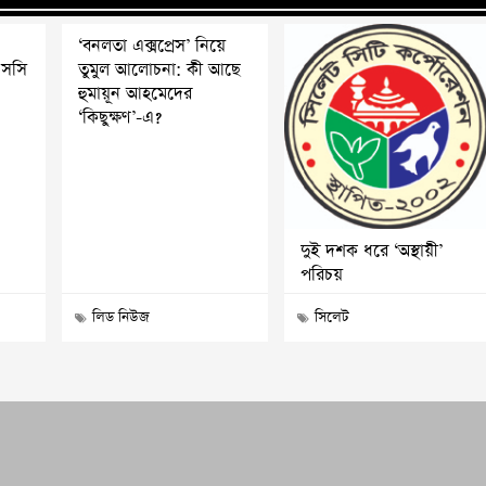
‘বনলতা এক্সপ্রেস’ নিয়ে
এসসি
তুমুল আলোচনা: কী আছে
হুমায়ূন আহমেদের
‘কিছুক্ষণ’-এ?
দুই দশক ধরে ‘অস্থায়ী’
পরিচয়
লিড নিউজ
সিলেট