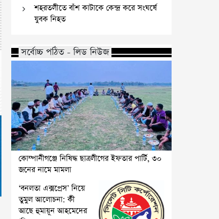
শহরতলীতে বাঁশ কাটাকে কেন্দ্র করে সংঘর্ষে
যুবক নিহত
সর্বোচ্চ পঠিত - লিড নিউজ
কোম্পানীগঞ্জে নিষিদ্ধ ছাত্রলীগের ইফতার পার্টি, ৩০
জনের নামে মামলা
‘বনলতা এক্সপ্রেস’ নিয়ে
তুমুল আলোচনা: কী
আছে হুমায়ূন আহমেদের