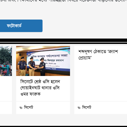
পরিচর্যা এবং শিক্ষার্থীদের মধ্যে পরিচ্ছন্নতা বিষয়ে সচেতনতা বাড়ানোর উদ্যো
ফটোকার্ড
শব্দদূষণ ঠেকাতে ‘ক্র্যাশ
প্রোগ্রাম’
সিলেটে শ্রেষ্ঠ ওসি হলেন
গোয়াইনঘাট থানার ওসি
ওমর ফারুক
সিলেট
সিলেট