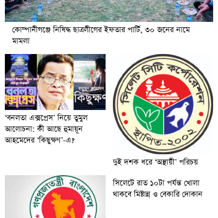
কোম্পানীগঞ্জে নিষিদ্ধ ছাত্রলীগের ইফতার পার্টি, ৩০ জনের নামে
মামলা
‘বনলতা এক্সপ্রেস’ নিয়ে তুমুল
আলোচনা: কী আছে হুমায়ূন
আহমেদের ‘কিছুক্ষণ’-এ?
দুই দশক ধরে ‘অস্থায়ী’ পরিচয়
সিলেটে রাত ১০টা পর্যন্ত খোলা
থাকবে মিষ্টান্ন ও বেকারি দোকান