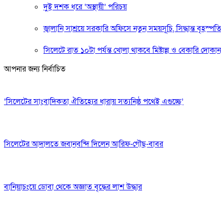
দুই দশক ধরে ‘অস্থায়ী’ পরিচয়
জ্বালানি সাশ্রয়ে সরকারি অফিসে নতুন সময়সূচি, সিদ্ধান্ত বৃহস্পত
সিলেটে রাত ১০টা পর্যন্ত খোলা থাকবে মিষ্টান্ন ও বেকারি দোকান
আপনার জন্য নির্বাচিত
‘সিলেটের সাংবাদিকতা ঐতিহ্যের ধারায় সত্যনিষ্ঠ পথেই এগুচ্ছে’
সিলেটের আদালতে জবানবন্দি দিলেন আরিফ-গৌছ-বাবর
বানিয়াচংয়ে ডোবা থেকে অজ্ঞাত বৃদ্ধের লাশ উদ্ধার