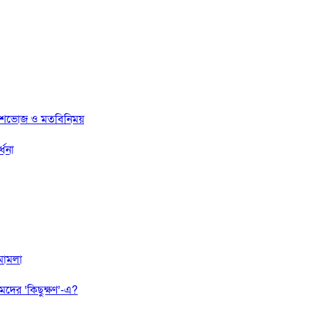
ে নৈশভোজ ও মতবিনিময়
্ধনা
 মামলা
েদের ‘কিছুক্ষণ’-এ?