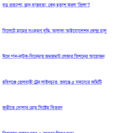
বড় প্রত্যাশা, ম্লান বাস্তবতা: কেন হতাশ করল ‘প্রিন্স’?
সিলেটে হামের সংক্রমণ বৃদ্ধি, আলাদা আইসোলেশন কেন্দ্র চালু
ঈদে গান-নাটক-সিনেমায় জমজমাট লেজার ভিশনের আয়োজন
হবিগঞ্জে তেলবাহী ট্রেন লাইনচ্যুত, তদন্তে ৫ সদস্যের কমিটি
জুড়ীতে সোলার হোম সিষ্টেম বিতরণ