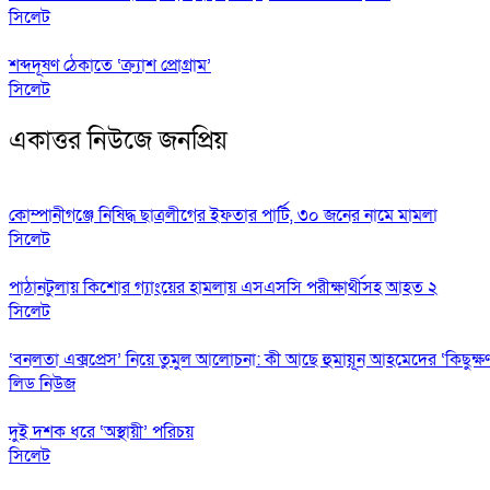
সিলেট
শব্দদূষণ ঠেকাতে ‘ক্র্যাশ প্রোগ্রাম’
সিলেট
একাত্তর নিউজে জনপ্রিয়
কোম্পানীগঞ্জে নিষিদ্ধ ছাত্রলীগের ইফতার পার্টি, ৩০ জনের নামে মামলা
সিলেট
পাঠানটুলায় কিশোর গ্যাংয়ের হামলায় এসএসসি পরীক্ষার্থীসহ আহত ২
সিলেট
‘বনলতা এক্সপ্রেস’ নিয়ে তুমুল আলোচনা: কী আছে হুমায়ূন আহমেদের ‘কিছুক্ষ
লিড নিউজ
দুই দশক ধরে ‘অস্থায়ী’ পরিচয়
সিলেট