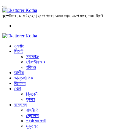
বৃহস্পতিবার , ২৬ মার্চ ২০২৬ | ২৫শে শ্রাবণ, ১৪৩৩ বঙ্গাব্দ | ২৬শে সফর, ১৪৪৮ হিজরি
মূলপাতা
সিলেট
সুনামগঞ্জ
মৌলভীবাজার
হবিগঞ্জ
জাতীয়
আন্তর্জাতিক
বিনোদন
খেলা
ক্রিকেট
ফুটবল
অন্যান্য
রাজনীতি
প্রেসবক্স
প্রবাসের কথা
মুক্তমত