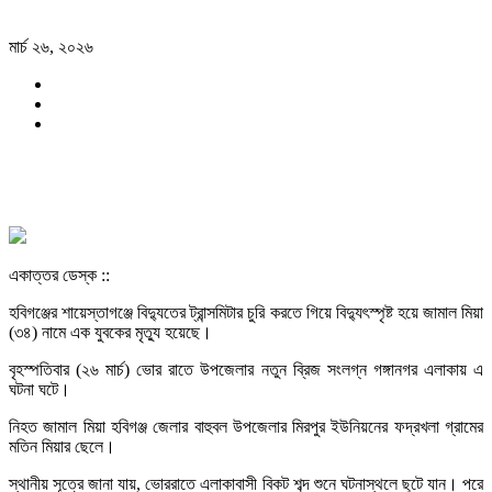
মার্চ ২৬, ২০২৬
একাত্তর ডেস্ক ::
হবিগঞ্জের শায়েস্তাগঞ্জে বিদ্যুতের ট্রান্সমিটার চুরি করতে গিয়ে বিদ্যুৎস্পৃষ্ট হয়ে জামাল মিয়া
(৩৪) নামে এক যুবকের মৃত্যু হয়েছে।
বৃহস্পতিবার (২৬ মার্চ) ভোর রাতে উপজেলার নতুন ব্রিজ সংলগ্ন গঙ্গানগর এলাকায় এ
ঘটনা ঘটে।
নিহত জামাল মিয়া হবিগঞ্জ জেলার বাহুবল উপজেলার মিরপুর ইউনিয়নের ফদ্রখলা গ্রামের
মতিন মিয়ার ছেলে।
স্থানীয় সূত্রে জানা যায়, ভোররাতে এলাকাবাসী বিকট শব্দ শুনে ঘটনাস্থলে ছুটে যান। পরে