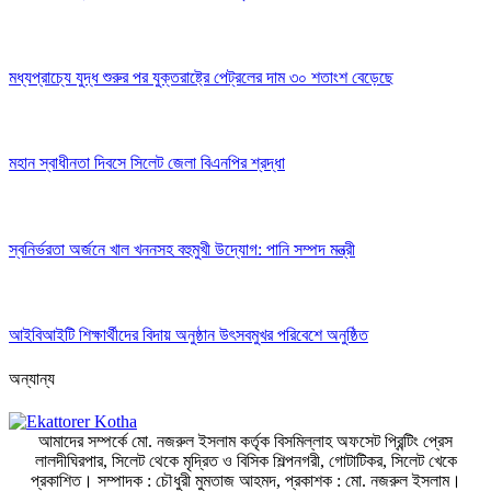
মধ্যপ্রাচ্যে যুদ্ধ শুরুর পর যুক্তরাষ্ট্রে পেট্রলের দাম ৩০ শতাংশ বেড়েছে
মহান স্বাধীনতা দিবসে সিলেট জেলা বিএনপির শ্রদ্ধা
স্বনির্ভরতা অর্জনে খাল খননসহ বহুমুখী উদ্যোগ: পানি সম্পদ মন্ত্রী
আইবিআইটি শিক্ষার্থীদের বিদায় অনুষ্ঠান উৎসবমুখর পরিবেশে অনুষ্ঠিত
অন্যান্য
আমাদের সম্পর্কে
মো. নজরুল ইসলাম কর্তৃক বিসমিল্লাহ অফসেট প্রিন্টিং প্রেস
লালদীঘিরপার, সিলেট থেকে মৃদ্রিত ও বিসিক শিল্পনগরী, গোটাটিকর, সিলেট খেকে
প্রকাশিত।
সম্পাদক :
চৌধুরী মুমতাজ আহমদ,
প্রকাশক :
মো. নজরুল ইসলাম।