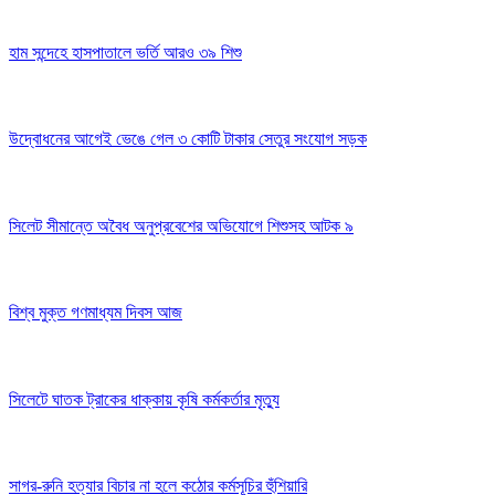
হাম সন্দেহে হাসপাতালে ভর্তি আরও ৩৯ শিশু
উদ্বোধনের আগেই ভেঙে গেল ৩ কোটি টাকার সেতুর সংযোগ সড়ক
সিলেট সীমান্তে অবৈধ অনুপ্রবেশের অভিযোগে শিশুসহ আটক ৯
বিশ্ব মুক্ত গণমাধ্যম দিবস আজ
সিলেটে ঘাতক ট্রাকের ধাক্কায় কৃষি কর্মকর্তার মৃত্যু
সাগর-রুনি হত্যার বিচার না হলে কঠোর কর্মসূচির হুঁশিয়ারি