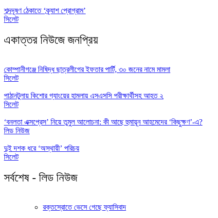
শব্দদূষণ ঠেকাতে ‘ক্র্যাশ প্রোগ্রাম’
সিলেট
একাত্তর নিউজে জনপ্রিয়
কোম্পানীগঞ্জে নিষিদ্ধ ছাত্রলীগের ইফতার পার্টি, ৩০ জনের নামে মামলা
সিলেট
পাঠানটুলায় কিশোর গ্যাংয়ের হামলায় এসএসসি পরীক্ষার্থীসহ আহত ২
সিলেট
‘বনলতা এক্সপ্রেস’ নিয়ে তুমুল আলোচনা: কী আছে হুমায়ূন আহমেদের ‘কিছুক্ষণ’-এ?
লিড নিউজ
দুই দশক ধরে ‘অস্থায়ী’ পরিচয়
সিলেট
সর্বশেষ - লিড নিউজ
রক্তস্রোতে ভেসে গেছে ফ্যাসিবাদ