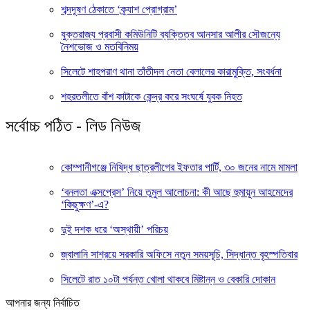
শব্দদূষণ ঠেকাতে ‘ক্র্যাশ প্রোগ্রাম’
যুক্তরাজ্য প্রবাসী কমিউনিটি ব্যক্তিত্ব আনসার আলীর সৌজন্যে
নৈশভোজ ও মতবিনিময়
সিলেটে শাহপরাণ থানা তাঁতীদল নেতা বেলালের কারামুক্তি, সংবর্ধনা
শহরতলীতে বাঁশ কাটাকে কেন্দ্র করে সংঘর্ষে যুবক নিহত
সর্বোচ্চ পঠিত - লিড নিউজ
কোম্পানীগঞ্জে নিষিদ্ধ ছাত্রলীগের ইফতার পার্টি, ৩০ জনের নামে মামলা
‘বনলতা এক্সপ্রেস’ নিয়ে তুমুল আলোচনা: কী আছে হুমায়ূন আহমেদের
‘কিছুক্ষণ’-এ?
দুই দশক ধরে ‘অস্থায়ী’ পরিচয়
জ্বালানি সাশ্রয়ে সরকারি অফিসে নতুন সময়সূচি, সিদ্ধান্ত বৃহস্পতিবার
সিলেটে রাত ১০টা পর্যন্ত খোলা থাকবে মিষ্টান্ন ও বেকারি দোকান
আপনার জন্য নির্বাচিত