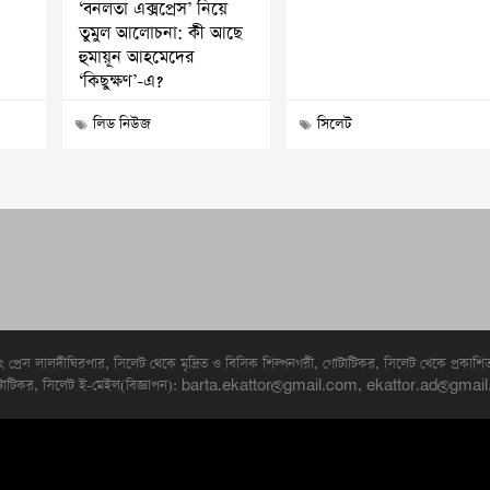
‘বনলতা এক্সপ্রেস’ নিয়ে
তুমুল আলোচনা: কী আছে
হুমায়ূন আহমেদের
‘কিছুক্ষণ’-এ?
লিড নিউজ
সিলেট
িং প্রেস লালদীঘিরপার, সিলেট থেকে মৃদ্রিত ও বিসিক শিল্পনগরী, গোটাটিকর, সিলেট খেকে প্রকাশ
গরী. গোটাটিকর, সিলেট ই-মেইল(বিজ্ঞাপন): barta.ekattor@gmail.com, ekattor.a