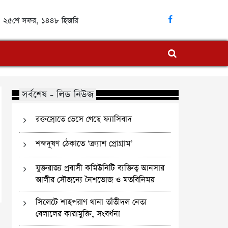
্দ | ২৫শে সফর, ১৪৪৮ হিজরি
সর্বশেষ - লিড নিউজ
রক্তস্রোতে ভেসে গেছে ফ্যাসিবাদ
শব্দদূষণ ঠেকাতে ‘ক্র্যাশ প্রোগ্রাম’
যুক্তরাজ্য প্রবাসী কমিউনিটি ব্যক্তিত্ব আনসার
আলীর সৌজন্যে নৈশভোজ ও মতবিনিময়
সিলেটে শাহপরাণ থানা তাঁতীদল নেতা
বেলালের কারামুক্তি, সংবর্ধনা