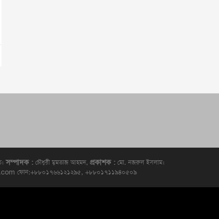
সম্পাদক :
প্রকাশক :
িত।
চৌধুরী মুমতাজ আহমদ,
মো. নজরুল ইসলাম।
d@gmail.com ফোন:+৮৮০১৭৬৬১২১২৯৫, +৮৮০১৭১১৯৪০৫০৯