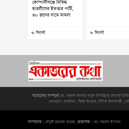
কোম্পানীগঞ্জে নিষিদ্ধ
ছাত্রলীগের ইফতার পার্টি,
৩০ জনের নামে মামলা
সিলেট
সিলেট
আমাদের সম্পর্কে
মো. নজরুল ইসলাম কর্তৃক বিসমিল্লাহ অফসেট প্রিন্ট
যোগাযোগ -কার্যালয় : ফিজা টাওয়ার, বিসিক শিল্পন
সম্পাদক :
প্রকাশক :
চৌধুরী মুমতাজ আহমদ,
মো. নজরুল ইসলাম।