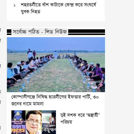
শহরতলীতে বাঁশ কাটাকে কেন্দ্র করে সংঘর্ষে
যুবক নিহত
র
সর্বোচ্চ পঠিত - লিড নিউজ
ে
া
ি
কোম্পানীগঞ্জে নিষিদ্ধ ছাত্রলীগের ইফতার পার্টি, ৩০
খ
জনের নামে মামলা
দুই দশক ধরে ‘অস্থায়ী’
পরিচয়
য