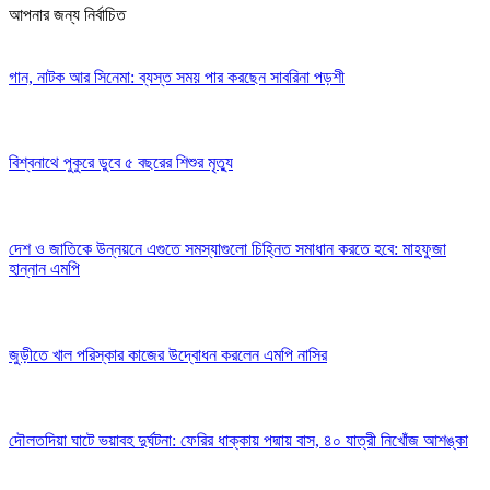
আপনার জন্য নির্বাচিত
গান, নাটক আর সিনেমা: ব্যস্ত সময় পার করছেন সাবরিনা পড়শী
বিশ্বনাথে পুকুরে ডুবে ৫ বছরের শিশুর মৃত্যু
দেশ ও জাতিকে উন্নয়নে এগুতে সমস্যাগুলো চিহ্নিত সমাধান করতে হবে: মাহফুজা
হান্নান এমপি
জুড়ীতে খাল পরিস্কার কাজের উদ্বোধন করলেন এমপি নাসির
দৌলতদিয়া ঘাটে ভয়াবহ দুর্ঘটনা: ফেরির ধাক্কায় পদ্মায় বাস, ৪০ যাত্রী নিখোঁজ আশঙ্কা