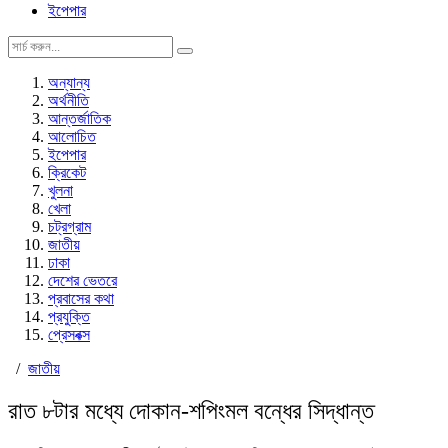
ইপেপার
অন্যান্য
অর্থনীতি
আন্তর্জাতিক
আলোচিত
ইপেপার
ক্রিকেট
খুলনা
খেলা
চট্রগ্রাম
জাতীয়
ঢাকা
দেশের ভেতরে
প্রবাসের কথা
প্রযুক্তি
প্রেসবক্স
/
জাতীয়
রাত ৮টার মধ্যে দোকান-শপিংমল বন্ধের সিদ্ধান্ত