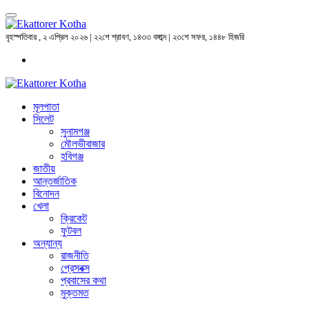
বৃহস্পতিবার , ২ এপ্রিল ২০২৬ | ২২শে শ্রাবণ, ১৪৩৩ বঙ্গাব্দ | ২৩শে সফর, ১৪৪৮ হিজরি
মূলপাতা
সিলেট
সুনামগঞ্জ
মৌলভীবাজার
হবিগঞ্জ
জাতীয়
আন্তর্জাতিক
বিনোদন
খেলা
ক্রিকেট
ফুটবল
অন্যান্য
রাজনীতি
প্রেসবক্স
প্রবাসের কথা
মুক্তমত