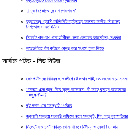
রক্তস্রোতে ভেসে গেছে ফ্যাসিবাদ
শব্দদূষণ ঠেকাতে ‘ক্র্যাশ প্রোগ্রাম’
যুক্তরাজ্য প্রবাসী কমিউনিটি ব্যক্তিত্ব আনসার আলীর সৌজন্যে
নৈশভোজ ও মতবিনিময়
সিলেটে শাহপরাণ থানা তাঁতীদল নেতা বেলালের কারামুক্তি, সংবর্ধনা
শহরতলীতে বাঁশ কাটাকে কেন্দ্র করে সংঘর্ষে যুবক নিহত
সর্বোচ্চ পঠিত - লিড নিউজ
কোম্পানীগঞ্জে নিষিদ্ধ ছাত্রলীগের ইফতার পার্টি, ৩০ জনের নামে মামলা
‘বনলতা এক্সপ্রেস’ নিয়ে তুমুল আলোচনা: কী আছে হুমায়ূন আহমেদের
‘কিছুক্ষণ’-এ?
দুই দশক ধরে ‘অস্থায়ী’ পরিচয়
জ্বালানি সাশ্রয়ে সরকারি অফিসে নতুন সময়সূচি, সিদ্ধান্ত বৃহস্পতিবার
সিলেটে রাত ১০টা পর্যন্ত খোলা থাকবে মিষ্টান্ন ও বেকারি দোকান