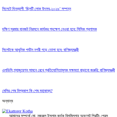
সিলেটে দিনব্যাপী ‘ছিলটি লোক উৎসব-২০২৬’ সম্পন্ন
দক্ষিণ সুরমায় যানজট নিরসনে কার্যকর পদক্ষেপ নেওয়া হবে: সিসিক প্রশাসক
সিলেটকে আধুনিক পর্যটন নগরী গড়ে তোলা হবে: বাণিজ্যমন্ত্রী
এলডিসি গ্র্যাজুয়েশন সামনে রেখে প্রতিযোগিতামূলক সক্ষমতা বাড়ানো জরুরি: বাণিজ্যমন্ত্রী
মেসির শেষ বিশ্বকাপ কি শেষ মহাকাব্য?
অন্যান্য
আমাদের সম্পর্কে
মো. নজরুল ইসলাম কর্তৃক বিসমিল্লাহ অফসেট প্রিন্টিং প্রেস