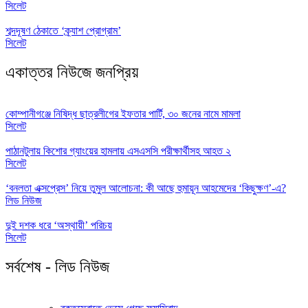
সিলেট
শব্দদূষণ ঠেকাতে ‘ক্র্যাশ প্রোগ্রাম’
সিলেট
একাত্তর নিউজে জনপ্রিয়
কোম্পানীগঞ্জে নিষিদ্ধ ছাত্রলীগের ইফতার পার্টি, ৩০ জনের নামে মামলা
সিলেট
পাঠানটুলায় কিশোর গ্যাংয়ের হামলায় এসএসসি পরীক্ষার্থীসহ আহত ২
সিলেট
‘বনলতা এক্সপ্রেস’ নিয়ে তুমুল আলোচনা: কী আছে হুমায়ূন আহমেদের ‘কিছুক্ষণ’-এ?
লিড নিউজ
দুই দশক ধরে ‘অস্থায়ী’ পরিচয়
সিলেট
সর্বশেষ - লিড নিউজ