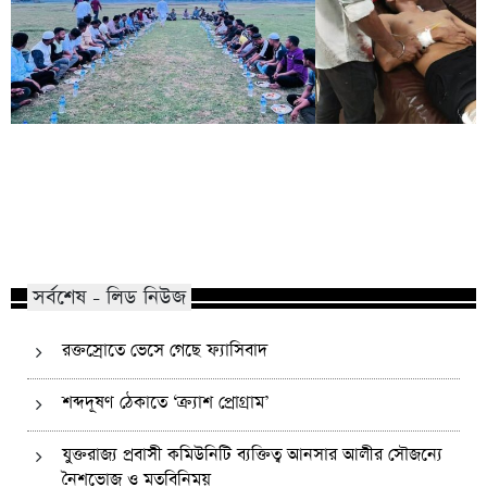
কোম্পানীগঞ্জে নিষিদ্ধ ছাত্রলীগের ইফতার
পাঠানটুলায় কিশোর গ্যা
পার্টি, ৩০ জনের নামে মামলা
এসএসসি পরীক্ষার্থীসহ
সর্বশেষ - লিড নিউজ
রক্তস্রোতে ভেসে গেছে ফ্যাসিবাদ
শব্দদূষণ ঠেকাতে ‘ক্র্যাশ প্রোগ্রাম’
যুক্তরাজ্য প্রবাসী কমিউনিটি ব্যক্তিত্ব আনসার আলীর সৌজন্যে
নৈশভোজ ও মতবিনিময়