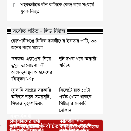
শহরতলীতে বাঁশ কাটাকে কেন্দ্র করে সংঘর্ষে
যুবক নিহত
সর্বোচ্চ পঠিত - লিড নিউজ
কোম্পানীগঞ্জে নিষিদ্ধ ছাত্রলীগের ইফতার পার্টি, ৩০
জনের নামে মামলা
‘বনলতা এক্সপ্রেস’ নিয়ে
দুই দশক ধরে ‘অস্থায়ী’
তুমুল আলোচনা: কী
পরিচয়
আছে হুমায়ূন আহমেদের
‘কিছুক্ষণ’-এ?
জ্বালানি সাশ্রয়ে সরকারি
সিলেটে রাত ১০টা
অফিসে নতুন সময়সূচি,
পর্যন্ত খোলা থাকবে
সিদ্ধান্ত বৃহস্পতিবার
মিষ্টান্ন ও বেকারি
দোকান
ছিনতাইকারী-
চাঁদাবাজদের তথ্য
কারিগরি শিক্ষা
আপনার জন্য নির্বাচিত
একদিনের সফরে
সাদাপাথর বোঝাই
দিলে পুরস্কার দেবে
বাধ্যতামূলক করা হচ্ছে
ন
মধ্যপ্রাচ্য উত্তেজনায়
বাগদাদে মার্কিন