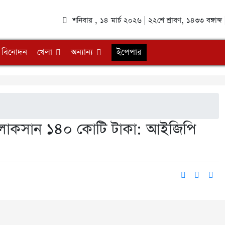
শনিবার , ১৪ মার্চ ২০২৬ | ২২শে শ্রাবণ, ১৪৩৩ বঙ্গাব
বিনোদন
খেলা
অন্যান্য
ইপেপার
ন লোকসান ১৪০ কোটি টাকা: আইজিপি