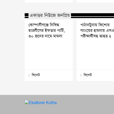
একাত্তর নিউজে জনপ্রিয়
কোম্পানীগঞ্জে নিষিদ্ধ
পাঠানটুলায় কিশোর
ছাত্রলীগের ইফতার পার্টি,
গ্যাংয়ের হামলায় এস
৩০ জনের নামে মামলা
পরীক্ষার্থীসহ আহত ২
সিলেট
সিলেট