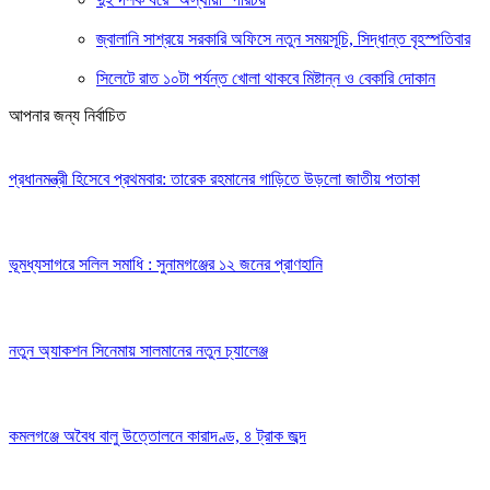
জ্বালানি সাশ্রয়ে সরকারি অফিসে নতুন সময়সূচি, সিদ্ধান্ত বৃহস্পতিবার
সিলেটে রাত ১০টা পর্যন্ত খোলা থাকবে মিষ্টান্ন ও বেকারি দোকান
আপনার জন্য নির্বাচিত
প্রধানমন্ত্রী হিসেবে প্রথমবার: তারেক রহমানের গাড়িতে উড়লো জাতীয় পতাকা
ভূমধ্যসাগরে সলিল সমাধি : সুনামগঞ্জের ১২ জনের প্রাণহানি
নতুন অ্যাকশন সিনেমায় সালমানের নতুন চ্যালেঞ্জ
কমলগঞ্জে অবৈধ বালু উত্তোলনে কারাদণ্ড, ৪ ট্রাক জব্দ