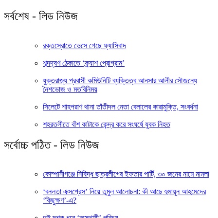
সর্বশেষ - লিড নিউজ
রক্তস্রোতে ভেসে গেছে ফ্যাসিবাদ
শব্দদূষণ ঠেকাতে ‘ক্র্যাশ প্রোগ্রাম’
যুক্তরাজ্য প্রবাসী কমিউনিটি ব্যক্তিত্ব আনসার আলীর সৌজন্যে
নৈশভোজ ও মতবিনিময়
সিলেটে শাহপরাণ থানা তাঁতীদল নেতা বেলালের কারামুক্তি, সংবর্ধনা
শহরতলীতে বাঁশ কাটাকে কেন্দ্র করে সংঘর্ষে যুবক নিহত
সর্বোচ্চ পঠিত - লিড নিউজ
কোম্পানীগঞ্জে নিষিদ্ধ ছাত্রলীগের ইফতার পার্টি, ৩০ জনের নামে মামলা
‘বনলতা এক্সপ্রেস’ নিয়ে তুমুল আলোচনা: কী আছে হুমায়ূন আহমেদের
‘কিছুক্ষণ’-এ?
দুই দশক ধরে ‘অস্থায়ী’ পরিচয়