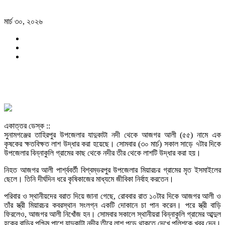
মার্চ ৩০, ২০২৬
একাত্তর ডেস্ক ::
সুনামগঞ্জের তাহিরপুর উপজেলার যাদুকাটা নদী থেকে আজগর আলী (৫৫) নামে এক
কৃষকের ক্ষতবিক্ষত লাশ উদ্ধার করা হয়েছে। সোমবার (৩০ মার্চ) সকাল সাড়ে ৭টার দিকে
উপজেলার বিন্নাকুলি গ্রামের কাছ থেকে নদীর তীর থেকে লাশটি উদ্ধার করা হয়।
নিহত আজগর আলী পার্শ্ববর্তী বিশ্বম্ভরপুর উপজেলার মিয়ারচর গ্রামের মৃত ইসমাইলের
ছেলে। তিনি দীর্ঘদিন ধরে কৃষিকাজের মাধ্যমে জীবিকা নির্বাহ করতেন।
পরিবার ও স্থানীয়দের বরাত দিয়ে জানা গেছে, রোববার রাত ১০টার দিকে আজগর আলী ও
তাঁর স্ত্রী মিয়ারচর কবরস্থান সংলগ্ন একটি দোকানে চা পান করেন। পরে স্ত্রী বাড়ি
ফিরলেও, আজগর আলী নিখোঁজ হন। সোমবার সকালে স্থানীয়রা বিন্নাকুলি গ্রামের আব্দুল
হকের বাড়ির পশ্চিম পাশে যাদুকাটা নদীর তীরে লাশ পড়ে থাকতে দেখে পুলিশকে খবর দেন।