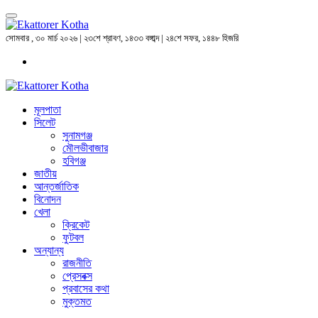
সোমবার , ৩০ মার্চ ২০২৬ | ২৩শে শ্রাবণ, ১৪৩৩ বঙ্গাব্দ | ২৪শে সফর, ১৪৪৮ হিজরি
মূলপাতা
সিলেট
সুনামগঞ্জ
মৌলভীবাজার
হবিগঞ্জ
জাতীয়
আন্তর্জাতিক
বিনোদন
খেলা
ক্রিকেট
ফুটবল
অন্যান্য
রাজনীতি
প্রেসবক্স
প্রবাসের কথা
মুক্তমত