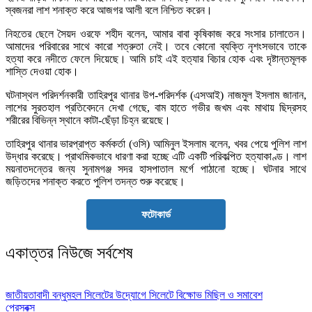
স্বজনরা লাশ শনাক্ত করে আজগর আলী বলে নিশ্চিত করেন।
নিহতের ছেলে সৈয়দ ওরফে শহীদ বলেন, আমার বাবা কৃষিকাজ করে সংসার চালাতেন।
আমাদের পরিবারের সাথে কারো শত্রুতা নেই। তবে কোনো ব্যক্তি নৃশংসভাবে তাকে
হত্যা করে নদীতে ফেলে দিয়েছে। আমি চাই এই হত্যার বিচার হোক এবং দৃষ্টান্তমূলক
শাস্তি দেওয়া হোক।
ঘটনাস্থল পরিদর্শনকারী তাহিরপুর থানার উপ-পরিদর্শক (এসআই) নাজমুল ইসলাম জানান,
লাশের সুরতহাল প্রতিবেদনে দেখা গেছে, বাম হাতে গভীর জখম এবং মাথায় ছিদ্রসহ
শরীরের বিভিন্ন স্থানে কাটা-ছেঁড়া চিহ্ন রয়েছে।
তাহিরপুর থানার ভারপ্রাপ্ত কর্মকর্তা (ওসি) আমিনুল ইসলাম বলেন, খবর পেয়ে পুলিশ লাশ
উদ্ধার করেছে। প্রাথমিকভাবে ধারণা করা হচ্ছে এটি একটি পরিকল্পিত হত্যাকাণ্ড। লাশ
ময়নাতদন্তের জন্য সুনামগঞ্জ সদর হাসপাতাল মর্গে পাঠানো হচ্ছে। ঘটনার সাথে
জড়িতদের শনাক্ত করতে পুলিশ তদন্ত শুরু করেছে।
ফটোকার্ড
একাত্তর নিউজে সর্বশেষ
জাতীয়তাবাদী বন্ধুমহল সিলেটের উদ্যোগে সিলেটে বিক্ষোভ মিছিল ও সমাবেশ
প্রেসবক্স