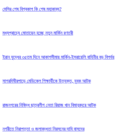
মেসির শেষ বিশ্বকাপ কি শেষ মহাকাব্য?
মধ্যপ্রাচ্যে মোতায়েন হচ্ছে নতুন মার্কিন রণতরী
ইরান যুদ্ধের ৩৫তম দিনে আকাশসীমায় মার্কিন-ইসরায়েলি বাহিনীর বড় বিপর্যয়
সাগরদিঘীরপাড়ে মেডিকেল শিক্ষার্থীকে উত্যক্ত, যুবক আটক
রাজনগরের নিষিদ্ধ ছাত্রলীগ নেতা রিয়াজ খান বিমানবন্দরে আটক
নগরীতে নিরাপত্তা ও জলাবদ্ধতা নিরসনের দাবি বাসদের