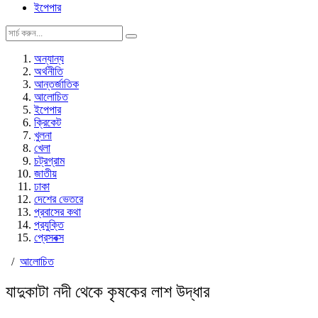
ইপেপার
অন্যান্য
অর্থনীতি
আন্তর্জাতিক
আলোচিত
ইপেপার
ক্রিকেট
খুলনা
খেলা
চট্রগ্রাম
জাতীয়
ঢাকা
দেশের ভেতরে
প্রবাসের কথা
প্রযুক্তি
প্রেসবক্স
/
আলোচিত
যাদুকাটা নদী থেকে কৃষকের লাশ উদ্ধার