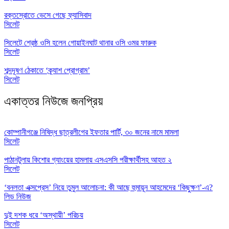
রক্তস্রোতে ভেসে গেছে ফ্যাসিবাদ
সিলেট
সিলেটে শ্রেষ্ঠ ওসি হলেন গোয়াইনঘাট থানার ওসি ওমর ফারুক
সিলেট
শব্দদূষণ ঠেকাতে ‘ক্র্যাশ প্রোগ্রাম’
সিলেট
একাত্তর নিউজে জনপ্রিয়
কোম্পানীগঞ্জে নিষিদ্ধ ছাত্রলীগের ইফতার পার্টি, ৩০ জনের নামে মামলা
সিলেট
পাঠানটুলায় কিশোর গ্যাংয়ের হামলায় এসএসসি পরীক্ষার্থীসহ আহত ২
সিলেট
‘বনলতা এক্সপ্রেস’ নিয়ে তুমুল আলোচনা: কী আছে হুমায়ূন আহমেদের ‘কিছুক্ষণ’-এ?
লিড নিউজ
দুই দশক ধরে ‘অস্থায়ী’ পরিচয়
সিলেট