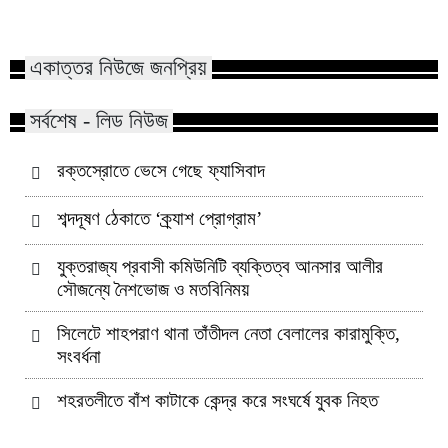
সিলেটে বিক্ষোভ মিছিল ও সমাবেশ
রক্তস্রোতে ভেসে গেছে
কোম্পানীগঞ্জে নিষিদ্ধ ছাত্রলীগের ইফতার
পাঠানটুলায় কিশোর গ্যা
পার্টি, ৩০ জনের নামে মামলা
এসএসসি পরীক্ষার্থীসহ
একাত্তর নিউজে জনপ্রিয়
সর্বশেষ - লিড নিউজ
রক্তস্রোতে ভেসে গেছে ফ্যাসিবাদ
শব্দদূষণ ঠেকাতে ‘ক্র্যাশ প্রোগ্রাম’
যুক্তরাজ্য প্রবাসী কমিউনিটি ব্যক্তিত্ব আনসার আলীর
সৌজন্যে নৈশভোজ ও মতবিনিময়
সিলেটে শাহপরাণ থানা তাঁতীদল নেতা বেলালের কারামুক্তি,
সংবর্ধনা
শহরতলীতে বাঁশ কাটাকে কেন্দ্র করে সংঘর্ষে যুবক নিহত