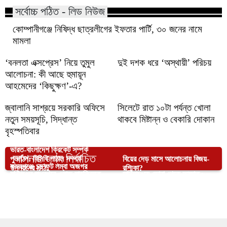
সর্বোচ্চ পঠিত - লিড নিউজ
কোম্পানীগঞ্জে নিষিদ্ধ ছাত্রলীগের ইফতার পার্টি, ৩০ জনের নামে
মামলা
‘বনলতা এক্সপ্রেস’ নিয়ে তুমুল
দুই দশক ধরে ‘অস্থায়ী’ পরিচয়
আলোচনা: কী আছে হুমায়ূন
আহমেদের ‘কিছুক্ষণ’-এ?
জ্বালানি সাশ্রয়ে সরকারি অফিসে
সিলেটে রাত ১০টা পর্যন্ত খোলা
নতুন সময়সূচি, সিদ্ধান্ত
থাকবে মিষ্টান্ন ও বেকারি দোকান
বৃহস্পতিবার
ভারত-বাংলাদেশ ক্রিকেট সম্পর্ক
আপনার জন্য নির্বাচিত
পুনর্গঠন: বিসিবি পাঠাল সম্পর্ক
বিয়ের দেড় মাসে আলোচনায় বিজয়-
কমলগঞ্জে ১৪ ফুট লম্বা অজগর
উন্নয়নের চিঠি
রশ্মিকা?
হবিগঞ্জের মাধবপুরে ওয়াজ মাহফিলকে
বানিয়াচংয়ে ডোবা থেকে অজ্ঞাত
উদ্ধার, লাউয়াছড়ায় অবমুক্ত
বিসিএলের ১২তম আসরের উদ্বোধন
“চাকরিজীবীদের মুখে হাসি, জুলাই
সিলেটে পেট্রোল পাম্প ও সিএনজি
সিলেটে স্টুডেন্ট ব্যাংকিং কনফারেন্স
কেন্দ্র করে ১৪৪ ধারা জারি
বৃদ্ধের লাশ উদ্ধার
থেকে নতুন বেতন কাঠামো
সুনামগঞ্জে ডাকুয়ার হাওরে দুপক্ষের
স্টেশনের ধর্মঘট প্রত্যাহার
সম্পন্ন
বাস্তবায়নের ঘোষণা আসছে”
সংঘর্ষ, আহত অন্তত ২০