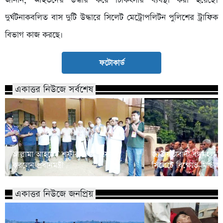
জানান, আহতদের উদ্ধার করে চিকিৎসার ব্যবস্থা করা হয়েছে।
দুর্ঘটনাকবলিত বাস দুটি উদ্ধারে সিলেট মেট্রোপলিটন পুলিশের ট্রাফিক
বিভাগ কাজ করছে।
ফটোকার্ড
একাত্তর নিউজে সর্বশেষ
আল্লামা আহমেদ শফীর কবর জিয়ারত
জাতীয়তাবাদী বন্ধুমহল স
করলেন প্রধানমন্ত্রী
সিলেটে বিক্ষোভ মিছিল
একাত্তর নিউজে জনপ্রিয়