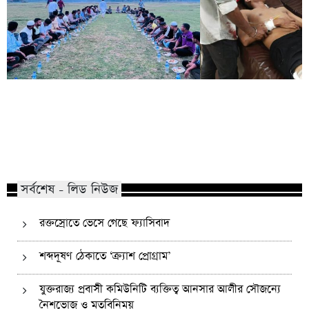
কোম্পানীগঞ্জে নিষিদ্ধ ছাত্রলীগের ইফতার
পাঠানটুলায় কিশোর গ্যা
পার্টি, ৩০ জনের নামে মামলা
এসএসসি পরীক্ষার্থীসহ
সর্বশেষ - লিড নিউজ
রক্তস্রোতে ভেসে গেছে ফ্যাসিবাদ
শব্দদূষণ ঠেকাতে ‘ক্র্যাশ প্রোগ্রাম’
যুক্তরাজ্য প্রবাসী কমিউনিটি ব্যক্তিত্ব আনসার আলীর সৌজন্যে
নৈশভোজ ও মতবিনিময়