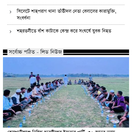
সিলেটে শাহপরাণ থানা তাঁতীদল নেতা বেলালের কারামুক্তি,
সংবর্ধনা
শহরতলীতে বাঁশ কাটাকে কেন্দ্র করে সংঘর্ষে যুবক নিহত
সর্বোচ্চ পঠিত - লিড নিউজ