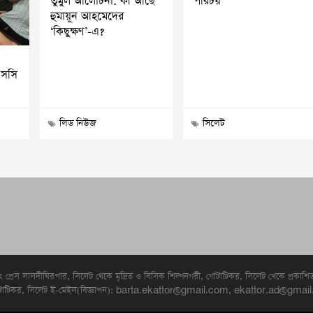
তুমুল আলোচনা: কী আছে
পরিচয়
হুমায়ূন আহমেদের
‘কিছুক্ষণ’-এ?
এসসি
লিড নিউজ
সিলেট
িং প্রেস লালদীঘিরপার, সিলেট থেকে মৃদ্রিত ও বিসিক শিল্পনগরী, গোটাটিকর, সিলেট খেকে প্রকাশ
গরী. গোটাটিকর, সিলেট ই-মেইল(বিজ্ঞাপন): barta.ekattor@gmail.com, ekattor.a