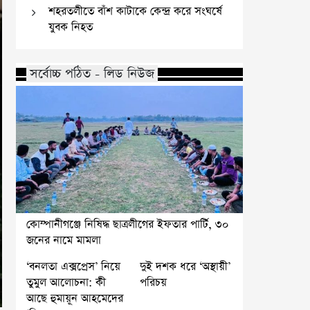
শহরতলীতে বাঁশ কাটাকে কেন্দ্র করে সংঘর্ষে
যুবক নিহত
সর্বোচ্চ পঠিত - লিড নিউজ
কোম্পানীগঞ্জে নিষিদ্ধ ছাত্রলীগের ইফতার পার্টি, ৩০
জনের নামে মামলা
‘বনলতা এক্সপ্রেস’ নিয়ে
দুই দশক ধরে ‘অস্থায়ী’
তুমুল আলোচনা: কী
পরিচয়
আছে হুমায়ূন আহমেদের