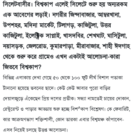
সিলেটবাসীর। বিশ্বকাপ এলেই সিলেটে শুরু হয় অন্যরকম
এক আবেগের লড়াই। নগরীর জিন্দাবাজার, আম্বরখানা,
উপশহর, মদিনা মার্কেট, টিলাগড়, কাজিটুলা, উত্তর
কাজিটুলা, ইলেক্ট্রিক সাপ্লাই, খাসদবির, শেখঘাট, ঘাসিটুলা,
নয়াসড়ক, জেলরোড, কুমারপাড়া, মীরাবাজার, শাহী ঈদগাহ
থেকে শুরু করে গ্রামেও এখন একটাই আলোচনা-কারা
জিতবে বিশ্বকাপ?
বিভিন্ন এলাকায় দেখা গেছে ৫০ থেকে ১০০ ফুট দীর্ঘ বিশাল পতাকা
টানানো হয়েছে ভবনের ছাদে। কেউ কেউ আবার পুরো বাড়ির
দেয়ালজুড়ে এঁকেছেন প্রিয় দলের প্রতীক। সন্ধ্যা নামতেই চায়ের দোকান,
রেস্টুরেন্ট ও পাড়ার আড্ডায় শুরু হচ্ছে বিশ^কাপ বিশ্লেষণ। কে ফেবারিট,
কার আক্রমণভাগ শক্তিশালী, কোন তারকা এবার বিশ্বমঞ্চ কাঁপাবেন-
এসব নিয়েই চলছে উত্তপ্ত আলোচনা।