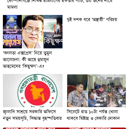
কোম্পানীগঞ্জে নিষিদ্ধ ছাত্রলীগের ইফতার পার্টি, ৩০ জনের নামে
মামলা
দুই দশক ধরে ‘অস্থায়ী’ পরিচয়
‘বনলতা এক্সপ্রেস’ নিয়ে তুমুল
আলোচনা: কী আছে হুমায়ূন
আহমেদের ‘কিছুক্ষণ’-এ?
জ্বালানি সাশ্রয়ে সরকারি অফিসে
সিলেটে রাত ১০টা পর্যন্ত খোলা
নতুন সময়সূচি, সিদ্ধান্ত বৃহস্পতিবার
থাকবে মিষ্টান্ন ও বেকারি দোকান