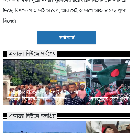
অপেক্ষায় এখন পুরো নগরী। ফুটবলের রঙে রঙিন সিলেট যেন জানিয়ে
দিচ্ছে-বিশ^কাপ মানেই আবেগ, আর সেই আবেগে আজ ভাসছে পুরো
সিলেট।
ফটোকার্ড
একাত্তর নিউজে সর্বশেষ
জাতীয়তাবাদী বন্ধুমহল সিলেটের উদ্যোগে
সিলেটে বিক্ষোভ মিছিল ও সমাবেশ
রক্তস্রোতে ভেসে গেছে ফ
একাত্তর নিউজে জনপ্রিয়