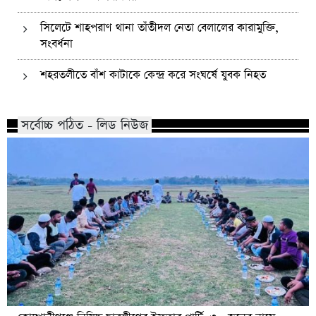
সিলেটে শাহপরাণ থানা তাঁতীদল নেতা বেলালের কারামুক্তি,
সংবর্ধনা
শহরতলীতে বাঁশ কাটাকে কেন্দ্র করে সংঘর্ষে যুবক নিহত
সর্বোচ্চ পঠিত - লিড নিউজ