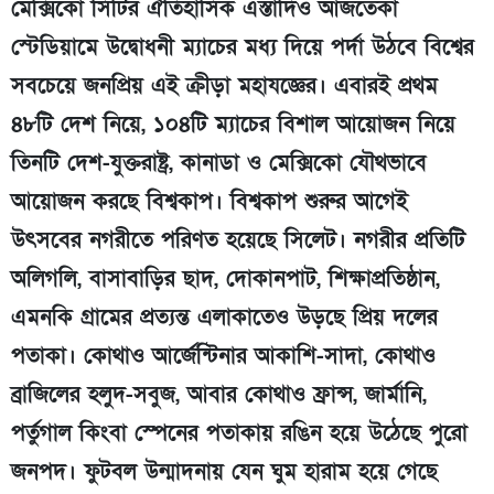
মেক্সিকো সিটির ঐতিহাসিক এস্তাদিও আজতেকা
স্টেডিয়ামে উদ্বোধনী ম্যাচের মধ্য দিয়ে পর্দা উঠবে বিশ্বের
সবচেয়ে জনপ্রিয় এই ক্রীড়া মহাযজ্ঞের। এবারই প্রথম
৪৮টি দেশ নিয়ে, ১০৪টি ম্যাচের বিশাল আয়োজন নিয়ে
তিনটি দেশ-যুক্তরাষ্ট্র, কানাডা ও মেক্সিকো যৌথভাবে
আয়োজন করছে বিশ্বকাপ। বিশ্বকাপ শুরুর আগেই
উৎসবের নগরীতে পরিণত হয়েছে সিলেট। নগরীর প্রতিটি
অলিগলি, বাসাবাড়ির ছাদ, দোকানপাট, শিক্ষাপ্রতিষ্ঠান,
এমনকি গ্রামের প্রত্যন্ত এলাকাতেও উড়ছে প্রিয় দলের
পতাকা। কোথাও আর্জেন্টিনার আকাশি-সাদা, কোথাও
ব্রাজিলের হলুদ-সবুজ, আবার কোথাও ফ্রান্স, জার্মানি,
পর্তুগাল কিংবা স্পেনের পতাকায় রঙিন হয়ে উঠেছে পুরো
জনপদ। ফুটবল উন্মাদনায় যেন ঘুম হারাম হয়ে গেছে