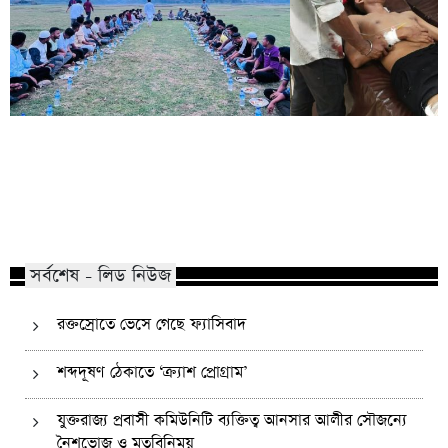
কোম্পানীগঞ্জে নিষিদ্ধ ছাত্রলীগের ইফতার
পাঠানটুলায় কিশোর গ্যা
পার্টি, ৩০ জনের নামে মামলা
এসএসসি পরীক্ষার্থীসহ
সর্বশেষ - লিড নিউজ
রক্তস্রোতে ভেসে গেছে ফ্যাসিবাদ
শব্দদূষণ ঠেকাতে ‘ক্র্যাশ প্রোগ্রাম’
যুক্তরাজ্য প্রবাসী কমিউনিটি ব্যক্তিত্ব আনসার আলীর সৌজন্যে
নৈশভোজ ও মতবিনিময়