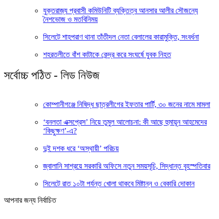
যুক্তরাজ্য প্রবাসী কমিউনিটি ব্যক্তিত্ব আনসার আলীর সৌজন্যে
নৈশভোজ ও মতবিনিময়
সিলেটে শাহপরাণ থানা তাঁতীদল নেতা বেলালের কারামুক্তি, সংবর্ধনা
শহরতলীতে বাঁশ কাটাকে কেন্দ্র করে সংঘর্ষে যুবক নিহত
সর্বোচ্চ পঠিত - লিড নিউজ
কোম্পানীগঞ্জে নিষিদ্ধ ছাত্রলীগের ইফতার পার্টি, ৩০ জনের নামে মামলা
‘বনলতা এক্সপ্রেস’ নিয়ে তুমুল আলোচনা: কী আছে হুমায়ূন আহমেদের
‘কিছুক্ষণ’-এ?
দুই দশক ধরে ‘অস্থায়ী’ পরিচয়
জ্বালানি সাশ্রয়ে সরকারি অফিসে নতুন সময়সূচি, সিদ্ধান্ত বৃহস্পতিবার
সিলেটে রাত ১০টা পর্যন্ত খোলা থাকবে মিষ্টান্ন ও বেকারি দোকান
আপনার জন্য নির্বাচিত