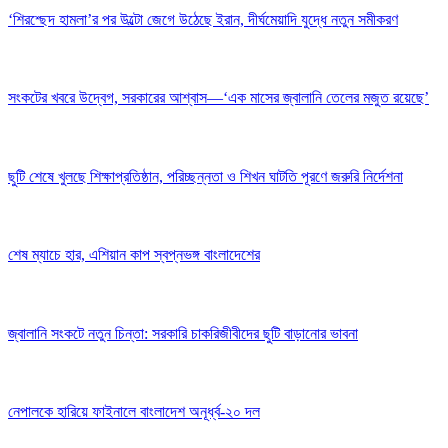
‘শিরশ্ছেদ হামলা’র পর উল্টো জেগে উঠেছে ইরান, দীর্ঘমেয়াদি যুদ্ধে নতুন সমীকরণ
সংকটের খবরে উদ্বেগ, সরকারের আশ্বাস—‘এক মাসের জ্বালানি তেলের মজুত রয়েছে’
ছুটি শেষে খুলছে শিক্ষাপ্রতিষ্ঠান, পরিচ্ছন্নতা ও শিখন ঘাটতি পূরণে জরুরি নির্দেশনা
শেষ ম্যাচে হার, এশিয়ান কাপ স্বপ্নভঙ্গ বাংলাদেশের
জ্বালানি সংকটে নতুন চিন্তা: সরকারি চাকরিজীবীদের ছুটি বাড়ানোর ভাবনা
নেপালকে হারিয়ে ফাইনালে বাংলাদেশ অনূর্ধ্ব-২০ দল