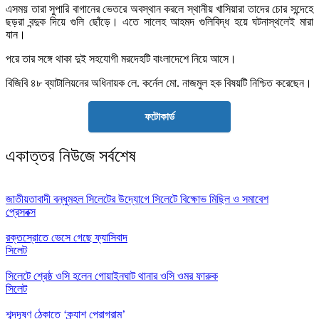
এসময় তারা সুপারি বাগানের ভেতরে অবস্থান করলে স্থানীয় খাসিয়ারা তাদের চোর সন্দেহে
ছড়রা বন্দুক দিয়ে গুলি ছোঁড়ে। এতে সালেহ আহমদ গুলিবিদ্ধ হয়ে ঘটনাস্থলেই মারা
যান।
পরে তার সঙ্গে থাকা দুই সহযোগী মরদেহটি বাংলাদেশে নিয়ে আসে।
বিজিবি ৪৮ ব্যাটালিয়নের অধিনায়ক লে. কর্নেল মো. নাজমুল হক বিষয়টি নিশ্চিত করেছেন।
ফটোকার্ড
একাত্তর নিউজে সর্বশেষ
জাতীয়তাবাদী বন্ধুমহল সিলেটের উদ্যোগে সিলেটে বিক্ষোভ মিছিল ও সমাবেশ
প্রেসবক্স
রক্তস্রোতে ভেসে গেছে ফ্যাসিবাদ
সিলেট
সিলেটে শ্রেষ্ঠ ওসি হলেন গোয়াইনঘাট থানার ওসি ওমর ফারুক
সিলেট
শব্দদূষণ ঠেকাতে ‘ক্র্যাশ প্রোগ্রাম’