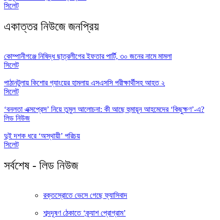
সিলেট
একাত্তর নিউজে জনপ্রিয়
কোম্পানীগঞ্জে নিষিদ্ধ ছাত্রলীগের ইফতার পার্টি, ৩০ জনের নামে মামলা
সিলেট
পাঠানটুলায় কিশোর গ্যাংয়ের হামলায় এসএসসি পরীক্ষার্থীসহ আহত ২
সিলেট
‘বনলতা এক্সপ্রেস’ নিয়ে তুমুল আলোচনা: কী আছে হুমায়ূন আহমেদের ‘কিছুক্ষণ’-এ?
লিড নিউজ
দুই দশক ধরে ‘অস্থায়ী’ পরিচয়
সিলেট
সর্বশেষ - লিড নিউজ
রক্তস্রোতে ভেসে গেছে ফ্যাসিবাদ
শব্দদূষণ ঠেকাতে ‘ক্র্যাশ প্রোগ্রাম’