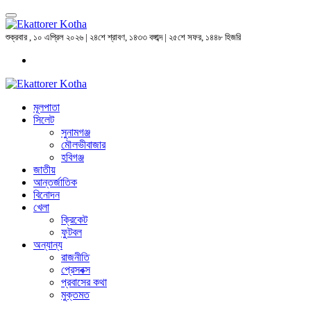
শুক্রবার , ১০ এপ্রিল ২০২৬ | ২৪শে শ্রাবণ, ১৪৩৩ বঙ্গাব্দ | ২৫শে সফর, ১৪৪৮ হিজরি
মূলপাতা
সিলেট
সুনামগঞ্জ
মৌলভীবাজার
হবিগঞ্জ
জাতীয়
আন্তর্জাতিক
বিনোদন
খেলা
ক্রিকেট
ফুটবল
অন্যান্য
রাজনীতি
প্রেসবক্স
প্রবাসের কথা
মুক্তমত