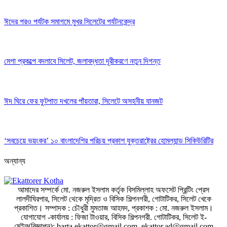
ঈদের পরও পর্যটক সমাগমে মুখর সিলেটের পর্যটনকেন্দ্র
মেগা প্রকল্পে বদলাবে সিলেট, জলাবদ্ধতা দূরীকরণে নতুন দিগন্ত
ঈদ ঘিরে ফের ফুটপাত দখলের পাঁয়তারা, সিলেটে অসহনীয় যানজট
‘সবচেয়ে ভয়ংকর’ ১০ বাংলাদেশির পরিচয় প্রকাশ যুক্তরাষ্ট্রের হোমল্যান্ড সিকিউরিটির
অন্যান্য
আমাদের সম্পর্কে
মো. নজরুল ইসলাম কর্তৃক বিসমিল্লাহ অফসেট প্রিন্টিং প্রেস
লালদীঘিরপার, সিলেট থেকে মৃদ্রিত ও বিসিক শিল্পনগরী, গোটাটিকর, সিলেট খেকে
প্রকাশিত।
সম্পাদক :
চৌধুরী মুমতাজ আহমদ,
প্রকাশক :
মো. নজরুল ইসলাম।
যোগাযোগ -কার্যালয় : ফিজা টাওয়ার, বিসিক শিল্পনগরী. গোটাটিকর, সিলেট ই-
মেইল(বিজ্ঞাপন): barta.ekattor@gmail.com, ekattor.ad@gmail.com