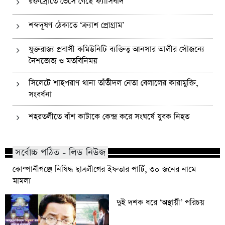
রক্তস্রোতে ভেসে গেছে ফ্যাসিবাদ
শব্দদূষণ ঠেকাতে ‘ক্র্যাশ প্রোগ্রাম’
যুক্তরাজ্য প্রবাসী কমিউনিটি ব্যক্তিত্ব আনসার আলীর সৌজন্যে
নৈশভোজ ও মতবিনিময়
সিলেটে শাহপরাণ থানা তাঁতীদল নেতা বেলালের কারামুক্তি,
সংবর্ধনা
শহরতলীতে বাঁশ কাটাকে কেন্দ্র করে সংঘর্ষে যুবক নিহত
সর্বোচ্চ পঠিত - লিড নিউজ
কোম্পানীগঞ্জে নিষিদ্ধ ছাত্রলীগের ইফতার পার্টি, ৩০ জনের নামে
মামলা
দুই দশক ধরে ‘অস্থায়ী’ পরিচয়