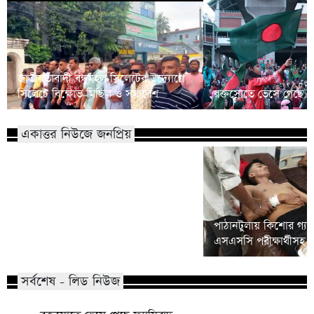
জাতীয়তাবাদী বন্ধুমহল সিলেটের উদ্যোগে
সিলেটে বিক্ষোভ মিছিল ও সমাবেশ
রক্তস্রোতে ভেসে গেছে ফ
একাত্তর নিউজে জনপ্রিয়
কোম্পানীগঞ্জে নিষিদ্ধ ছাত্রলীগের ইফতার
পাঠানটুলায় কিশোর গ্যা
পার্টি, ৩০ জনের নামে মামলা
এসএসসি পরীক্ষার্থীসহ
সর্বশেষ - লিড নিউজ