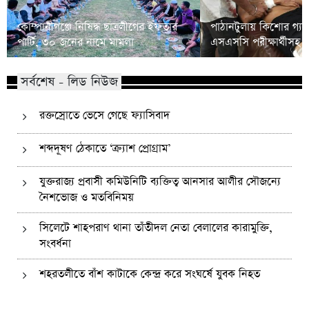
কোম্পানীগঞ্জে নিষিদ্ধ ছাত্রলীগের ইফতার
পাঠানটুলায় কিশোর গ্যা
পার্টি, ৩০ জনের নামে মামলা
এসএসসি পরীক্ষার্থীসহ
সর্বশেষ - লিড নিউজ
রক্তস্রোতে ভেসে গেছে ফ্যাসিবাদ
শব্দদূষণ ঠেকাতে ‘ক্র্যাশ প্রোগ্রাম’
যুক্তরাজ্য প্রবাসী কমিউনিটি ব্যক্তিত্ব আনসার আলীর সৌজন্যে
নৈশভোজ ও মতবিনিময়
সিলেটে শাহপরাণ থানা তাঁতীদল নেতা বেলালের কারামুক্তি,
সংবর্ধনা
শহরতলীতে বাঁশ কাটাকে কেন্দ্র করে সংঘর্ষে যুবক নিহত