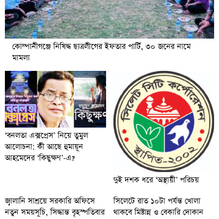
কোম্পানীগঞ্জে নিষিদ্ধ ছাত্রলীগের ইফতার পার্টি, ৩০ জনের নামে
মামলা
‘বনলতা এক্সপ্রেস’ নিয়ে তুমুল
আলোচনা: কী আছে হুমায়ূন
আহমেদের ‘কিছুক্ষণ’-এ?
দুই দশক ধরে ‘অস্থায়ী’ পরিচয়
জ্বালানি সাশ্রয়ে সরকারি অফিসে
সিলেটে রাত ১০টা পর্যন্ত খোলা
নতুন সময়সূচি, সিদ্ধান্ত বৃহস্পতিবার
থাকবে মিষ্টান্ন ও বেকারি দোকান