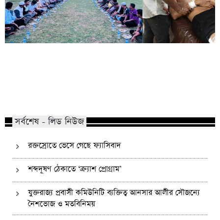
কোম্পানীগঞ্জে নিষিদ্ধ ছাত্রলীগের ইফতার
পাঠানটুলায় কিশোর গ্যা
পার্টি, ৩০ জনের নামে মামলা
এসএসসি পরীক্ষার্থীসহ
সর্বশেষ - লিড নিউজ
রক্তস্রোতে ভেসে গেছে ফ্যাসিবাদ
শব্দদূষণ ঠেকাতে ‘ক্র্যাশ প্রোগ্রাম’
যুক্তরাজ্য প্রবাসী কমিউনিটি ব্যক্তিত্ব আনসার আলীর সৌজন্যে
নৈশভোজ ও মতবিনিময়