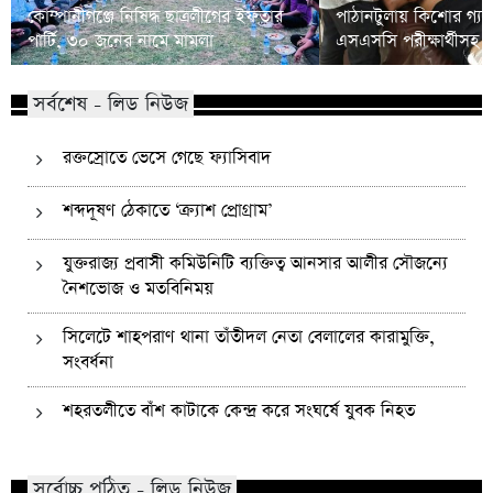
কোম্পানীগঞ্জে নিষিদ্ধ ছাত্রলীগের ইফতার
পাঠানটুলায় কিশোর গ্যা
পার্টি, ৩০ জনের নামে মামলা
এসএসসি পরীক্ষার্থীসহ
সর্বশেষ - লিড নিউজ
রক্তস্রোতে ভেসে গেছে ফ্যাসিবাদ
শব্দদূষণ ঠেকাতে ‘ক্র্যাশ প্রোগ্রাম’
যুক্তরাজ্য প্রবাসী কমিউনিটি ব্যক্তিত্ব আনসার আলীর সৌজন্যে
নৈশভোজ ও মতবিনিময়
সিলেটে শাহপরাণ থানা তাঁতীদল নেতা বেলালের কারামুক্তি,
সংবর্ধনা
শহরতলীতে বাঁশ কাটাকে কেন্দ্র করে সংঘর্ষে যুবক নিহত
সর্বোচ্চ পঠিত - লিড নিউজ