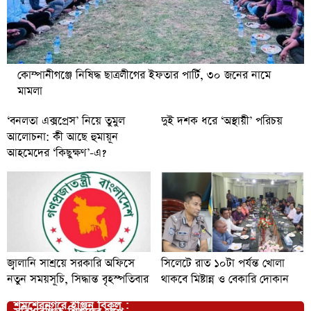
কোম্পানীগঞ্জে নিষিদ্ধ ছাত্রলীগের ইফতার পার্টি, ৩০ জনের নামে
মামলা
‘বনলতা এক্সপ্রেস’ নিয়ে তুমুল
দুই দশক ধরে ‘অস্থায়ী’ পরিচয়
আলোচনা: কী আছে হুমায়ূন
আহমেদের ‘কিছুক্ষণ’-এ?
জ্বালানি সাশ্রয়ে সরকারি অফিসে
সিলেটে রাত ১০টা পর্যন্ত খোলা
নতুন সময়সূচি, সিদ্ধান্ত বৃহস্পতিবার
থাকবে মিষ্টান্ন ও বেকারি দোকান
শমশেরনগরে ইঞ্জিন বিকল :