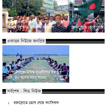
জাতীয়তাবাদী বন্ধুমহল সিলেটের উদ্যোগে
সিলেটে বিক্ষোভ মিছিল ও সমাবেশ
রক্তস্রোতে ভেসে গেছে ফ
একাত্তর নিউজে জনপ্রিয়
কোম্পানীগঞ্জে নিষিদ্ধ ছাত্রলীগের ইফতার
পাঠানটুলায় কিশোর গ্যা
পার্টি, ৩০ জনের নামে মামলা
এসএসসি পরীক্ষার্থীসহ
সর্বশেষ - লিড নিউজ
রক্তস্রোতে ভেসে গেছে ফ্যাসিবাদ