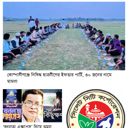
কোম্পানীগঞ্জে নিষিদ্ধ ছাত্রলীগের ইফতার পার্টি, ৩০ জনের নামে
মামলা
‘বনলতা এক্সপ্রেস’ নিয়ে তুমুল