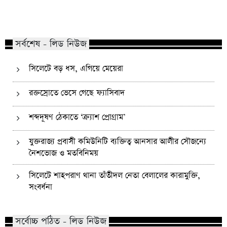
কোম্পানীগঞ্জে নিষিদ্ধ ছাত্রলীগের ইফতার
পাঠানটুলায় কিশোর গ্যা
পার্টি, ৩০ জনের নামে মামলা
এসএসসি পরীক্ষার্থীসহ
সর্বশেষ - লিড নিউজ
সিলেটে বড় ধস, এগিয়ে মেয়েরা
রক্তস্রোতে ভেসে গেছে ফ্যাসিবাদ
শব্দদূষণ ঠেকাতে ‘ক্র্যাশ প্রোগ্রাম’
যুক্তরাজ্য প্রবাসী কমিউনিটি ব্যক্তিত্ব আনসার আলীর সৌজন্যে
নৈশভোজ ও মতবিনিময়
সিলেটে শাহপরাণ থানা তাঁতীদল নেতা বেলালের কারামুক্তি,
সংবর্ধনা
সর্বোচ্চ পঠিত - লিড নিউজ