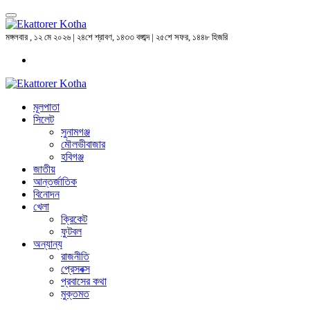
মঙ্গলবার , ১২ মে ২০২৬ | ২৪শে শ্রাবণ, ১৪৩৩ বঙ্গাব্দ | ২৫শে সফর, ১৪৪৮ হিজরি
মূলপাতা
সিলেট
সুনামগঞ্জ
মৌলভীবাজার
হবিগঞ্জ
জাতীয়
আন্তর্জাতিক
বিনোদন
খেলা
ক্রিকেট
ফুটবল
অন্যান্য
রাজনীতি
প্রেসবক্স
প্রবাসের কথা
মুক্তমত