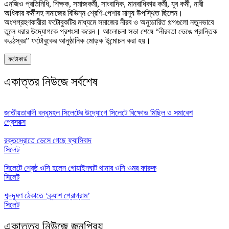
এনজিও প্রতিনিধি, শিক্ষক, সমাজকর্মী, সাংবাদিক, মানবাধিকার কর্মী, যুব কর্মী, নারী
অধিকার কর্মীসহ সমাজের বিভিন্ন শ্রেণি-পেশার মানুষ উপস্থিত ছিলেন।
অংশগ্রহণকারীরা ফটোবুকটির মাধ্যমে সমাজের নীরব ও অনুচ্চারিত গল্পগুলো নতুনভাবে
তুলে ধরার উদ্যোগকে প্রশংসা করেন। আলোচনা সভা শেষে “নীরবতা ভেঙে প্রান্তিক
কণ্ঠস্বর” ফটোবুকের আনুষ্ঠানিক মোড়ক উন্মোচন করা হয়।
ফটোকার্ড
একাত্তর নিউজে সর্বশেষ
জাতীয়তাবাদী বন্ধুমহল সিলেটের উদ্যোগে সিলেটে বিক্ষোভ মিছিল ও সমাবেশ
প্রেসবক্স
রক্তস্রোতে ভেসে গেছে ফ্যাসিবাদ
সিলেট
সিলেটে শ্রেষ্ঠ ওসি হলেন গোয়াইনঘাট থানার ওসি ওমর ফারুক
সিলেট
শব্দদূষণ ঠেকাতে ‘ক্র্যাশ প্রোগ্রাম’
সিলেট
একাত্তর নিউজে জনপ্রিয়