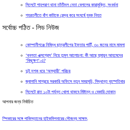
সিলেটে শাহপরাণ থানা তাঁতীদল নেতা বেলালের কারামুক্তি, সংবর্ধনা
শহরতলীতে বাঁশ কাটাকে কেন্দ্র করে সংঘর্ষে যুবক নিহত
সর্বোচ্চ পঠিত - লিড নিউজ
কোম্পানীগঞ্জে নিষিদ্ধ ছাত্রলীগের ইফতার পার্টি, ৩০ জনের নামে মামলা
‘বনলতা এক্সপ্রেস’ নিয়ে তুমুল আলোচনা: কী আছে হুমায়ূন আহমেদের
‘কিছুক্ষণ’-এ?
দুই দশক ধরে ‘অস্থায়ী’ পরিচয়
জ্বালানি সাশ্রয়ে সরকারি অফিসে নতুন সময়সূচি, সিদ্ধান্ত বৃহস্পতিবার
সিলেটে রাত ১০টা পর্যন্ত খোলা থাকবে মিষ্টান্ন ও বেকারি দোকান
আপনার জন্য নির্বাচিত
স্পিকারের সঙ্গে পাকিস্তানের হাইকমিশনারের সৌজন্য সাক্ষাৎ