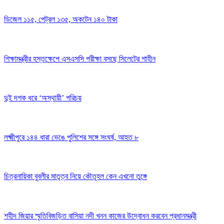
ডিজেল ১১৫, পেট্রল ১৩৫, অকটেন ১৪০ টাকা
শিক্ষামন্ত্রীর হস্তক্ষেপে এসএসসি পরীক্ষা বসছে সিলেটের শাহীন
দুই দশক ধরে ‘অস্থায়ী’ পরিচয়
লক্ষ্মীপুরে ১৪৪ ধারা ভেঙে পুলিশের সঙ্গে সংঘর্ষ, আহত ৮
চিত্রনায়িকা বুবলীর মাতৃত্ব নিয়ে কৌতূহল কেন এখনো তুঙ্গে
শহীদ জিয়ার স্মৃতিবিজড়িত বাসিয়া নদী খনন কাজের উদ্বোধন করবেন প্রধানমন্ত্রী