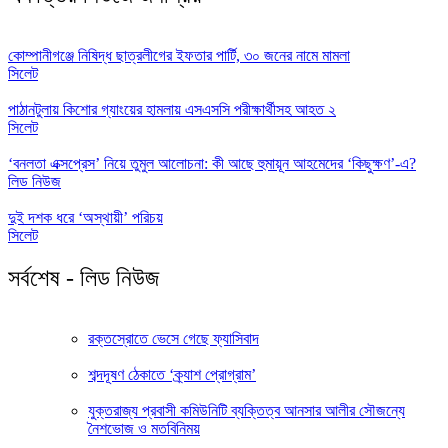
কোম্পানীগঞ্জে নিষিদ্ধ ছাত্রলীগের ইফতার পার্টি, ৩০ জনের নামে মামলা
সিলেট
পাঠানটুলায় কিশোর গ্যাংয়ের হামলায় এসএসসি পরীক্ষার্থীসহ আহত ২
সিলেট
‘বনলতা এক্সপ্রেস’ নিয়ে তুমুল আলোচনা: কী আছে হুমায়ূন আহমেদের ‘কিছুক্ষণ’-এ?
লিড নিউজ
দুই দশক ধরে ‘অস্থায়ী’ পরিচয়
সিলেট
সর্বশেষ - লিড নিউজ
রক্তস্রোতে ভেসে গেছে ফ্যাসিবাদ
শব্দদূষণ ঠেকাতে ‘ক্র্যাশ প্রোগ্রাম’
যুক্তরাজ্য প্রবাসী কমিউনিটি ব্যক্তিত্ব আনসার আলীর সৌজন্যে
নৈশভোজ ও মতবিনিময়