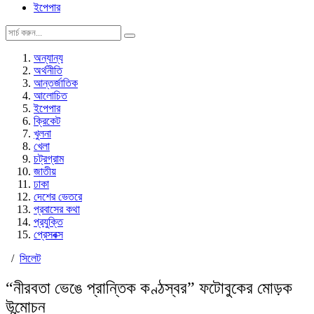
ইপেপার
অন্যান্য
অর্থনীতি
আন্তর্জাতিক
আলোচিত
ইপেপার
ক্রিকেট
খুলনা
খেলা
চট্রগ্রাম
জাতীয়
ঢাকা
দেশের ভেতরে
প্রবাসের কথা
প্রযুক্তি
প্রেসবক্স
/
সিলেট
“নীরবতা ভেঙে প্রান্তিক কণ্ঠস্বর” ফটোবুকের মোড়ক
উন্মোচন