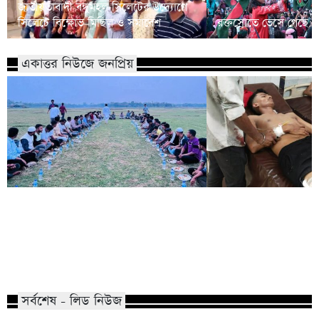
জাতীয়তাবাদী বন্ধুমহল সিলেটের উদ্যোগে
সিলেটে বিক্ষোভ মিছিল ও সমাবেশ
রক্তস্রোতে ভেসে গেছে ফ
একাত্তর নিউজে জনপ্রিয়
কোম্পানীগঞ্জে নিষিদ্ধ ছাত্রলীগের ইফতার
পাঠানটুলায় কিশোর গ্যা
পার্টি, ৩০ জনের নামে মামলা
এসএসসি পরীক্ষার্থীসহ
সর্বশেষ - লিড নিউজ