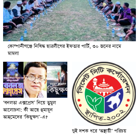
কোম্পানীগঞ্জে নিষিদ্ধ ছাত্রলীগের ইফতার পার্টি, ৩০ জনের নামে
মামলা
‘বনলতা এক্সপ্রেস’ নিয়ে তুমুল
আলোচনা: কী আছে হুমায়ূন
আহমেদের ‘কিছুক্ষণ’-এ?
দুই দশক ধরে ‘অস্থায়ী’ পরিচয়