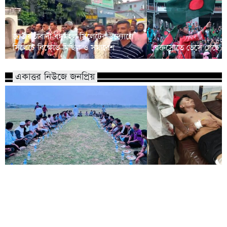
জাতীয়তাবাদী বন্ধুমহল সিলেটের উদ্যোগে
সিলেটে বিক্ষোভ মিছিল ও সমাবেশ
রক্তস্রোতে ভেসে গেছে ফ
একাত্তর নিউজে জনপ্রিয়
কোম্পানীগঞ্জে নিষিদ্ধ ছাত্রলীগের ইফতার
পাঠানটুলায় কিশোর গ্যা
পার্টি, ৩০ জনের নামে মামলা
এসএসসি পরীক্ষার্থীসহ