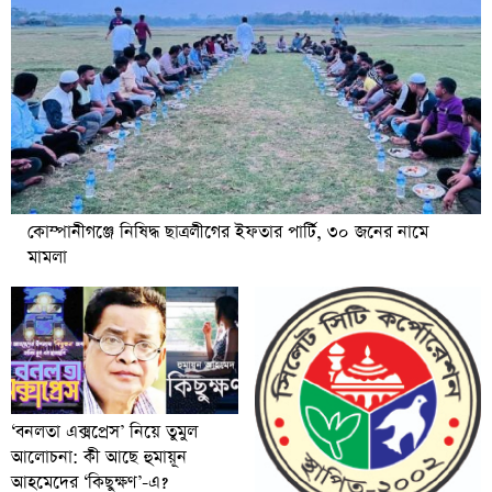
কোম্পানীগঞ্জে নিষিদ্ধ ছাত্রলীগের ইফতার পার্টি, ৩০ জনের নামে
মামলা
‘বনলতা এক্সপ্রেস’ নিয়ে তুমুল
আলোচনা: কী আছে হুমায়ূন
আহমেদের ‘কিছুক্ষণ’-এ?